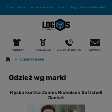
O nas
Opinie
Metody znakowania
Wideo
Blog
Promocje i Bestsellery
PRODUKTY
REALIZACJE
ZADZWOŃ DO NAS
KONTAKT
»
ODZIEŻ WG MARKI
Odzież wg marki
Męska kurtka James Nicholson Softshell
Jacket