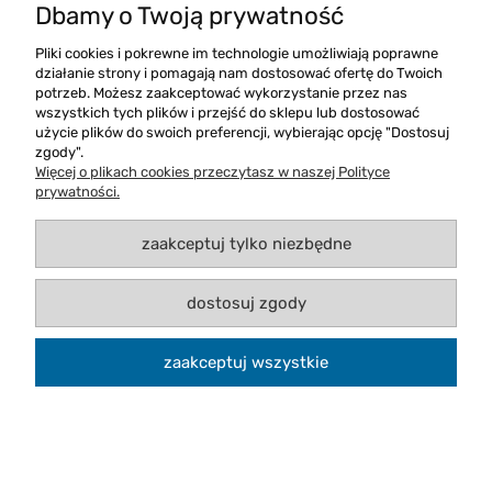
Dbamy o Twoją prywatność
Damska koszulka Polo Sol's Pasadena
Pliki cookies i pokrewne im technologie umożliwiają poprawne
działanie strony i pomagają nam dostosować ofertę do Twoich
potrzeb. Możesz zaakceptować wykorzystanie przez nas
wszystkich tych plików i przejść do sklepu lub dostosować
użycie plików do swoich preferencji, wybierając opcję "Dostosuj
zgody".
Więcej o plikach cookies przeczytasz w naszej Polityce
prywatności.
zaakceptuj tylko niezbędne
dostosuj zgody
zaakceptuj wszystkie