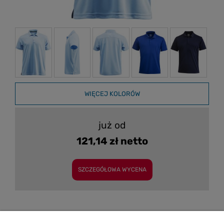
WIĘCEJ KOLORÓW
już od
121,14 zł netto
SZCZEGÓŁOWA WYCENA