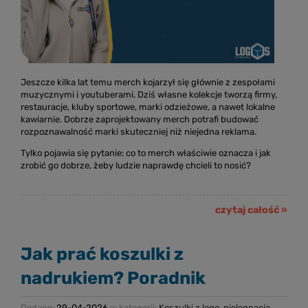
Jeszcze kilka lat temu merch kojarzył się głównie z zespołami
muzycznymi i youtuberami. Dziś własne kolekcje tworzą firmy,
restauracje, kluby sportowe, marki odzieżowe, a nawet lokalne
kawiarnie. Dobrze zaprojektowany merch potrafi budować
rozpoznawalność marki skuteczniej niż niejedna reklama.
Tylko pojawia się pytanie: co to merch właściwie oznacza i jak
zrobić go dobrze, żeby ludzie naprawdę chcieli to nosić?
czytaj całość »
Jak prać koszulki z
nadrukiem? Poradnik
Dodano:
29-04-2026
w kategorii:
Koszulki z logo
,
pielęgnacja
,