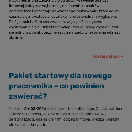
Wizerunek marki zaczyna się od detali. W świecie odzieży
firmowej jednym z najbardziej cenionych sposobów
personalizacji pozostaje
nowoczesne haftowanie
, które od lat
kojarzy się z trwałością, estetyką i profesjonalnym wyglądem.
Dziś jednak haft to coś znacznie więcej niż klasyczne
wyszywanie nicią. Dzięki technologii zyskał nowy wymiar i stał
się jednym z najskuteczniejszych narzędzi znakowania odzieży
dla firm.
czytaj całość »
Pakiet startowy dla nowego
pracownika – co powinien
zawierać?
Dodano:
26-03-2026
w kategorii:
Koszulki z logo
,
Odzież outdoor
,
Odzież reklamowa
,
Odzież robocza
,
Odzież odblaskowa
,
personalizacja
,
odzież dla firm
,
odzież firmowa
,
wiedza i porady
,
bluzy
autor:
Krzysztof