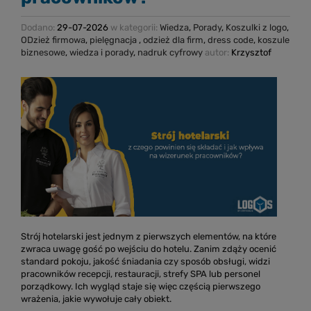
Dodano:
29-07-2026
w kategorii:
Wiedza
,
Porady
,
Koszulki z logo
,
ODzież firmowa
,
pielęgnacja
,
odzież dla firm
,
dress code
,
koszule
biznesowe
,
wiedza i porady
,
nadruk cyfrowy
autor:
Krzysztof
Strój hotelarski jest jednym z pierwszych elementów, na które
zwraca uwagę gość po wejściu do hotelu. Zanim zdąży ocenić
standard pokoju, jakość śniadania czy sposób obsługi, widzi
pracowników recepcji, restauracji, strefy SPA lub personel
porządkowy. Ich wygląd staje się więc częścią pierwszego
wrażenia, jakie wywołuje cały obiekt.