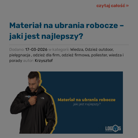
czytaj całość »
Materiał na ubrania robocze –
jaki jest najlepszy?
Dodano:
17-03-2026
w kategorii:
Wiedza
,
Odzież outdoor
,
pielęgnacja
,
odzież dla firm
,
odzież firmowa
,
poliester
,
wiedza i
porady
autor:
Krzysztof