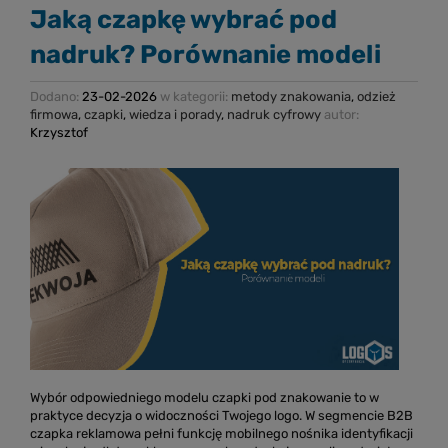
Jaką czapkę wybrać pod
nadruk? Porównanie modeli
Dodano:
23-02-2026
w kategorii:
metody znakowania
,
odzież
firmowa
,
czapki
,
wiedza i porady
,
nadruk cyfrowy
autor:
Krzysztof
Wybór odpowiedniego modelu czapki pod znakowanie to w
praktyce decyzja o widoczności Twojego logo. W segmencie B2B
czapka reklamowa pełni funkcję mobilnego nośnika identyfikacji