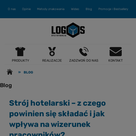
O nas
Opinie
Metody znakowania
Wideo
Blog
Promocje i Bestsellery
PRODUKTY
REALIZACJE
ZADZWOŃ DO NAS
KONTAKT
»
BLOG
Blog
Strój hotelarski – z czego
powinien się składać i jak
wpływa na wizerunek
pracowników?