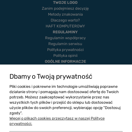
TWOJE LOGO
Zanim podejmiesz decyzję
Metody znakowania
Dlaczego warto?
HAFT KOMPUTEROWY
REGULAMINY
Regulamin współpracy
Regulamin serwisu
Polityka prywatności
Polityka opinii
OGÓLNE INFORMACJE
Dostawa i płatność
Realizacje
Dbamy o Twoją prywatność
Twoje zamówienia
Ustawienia konta
Pliki cookies i pokrewne im technologie umożliwiają poprawne
Blog
działanie strony i pomagają nam dostosować ofertę do Twoich
potrzeb. Możesz zaakceptować wykorzystanie przez nas
wszystkich tych plików i przejść do sklepu lub dostosować
użycie plików do swoich preferencji, wybierając opcję "Dostosuj
zgody".
Więcej o plikach cookies przeczytasz w naszej Polityce
prywatności.