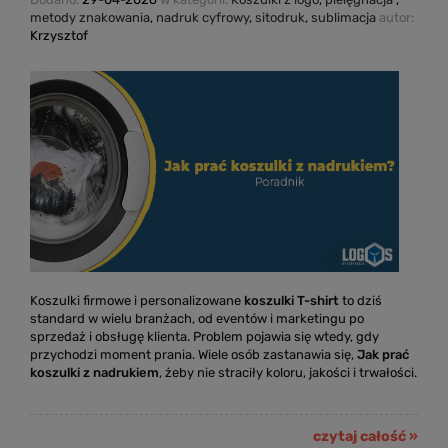
metody znakowania
,
nadruk cyfrowy
,
sitodruk
,
sublimacja
autor:
Krzysztof
Koszulki firmowe i personalizowane
k
oszulki T-shirt
to dziś
standard w wielu branżach, od eventów i marketingu po
sprzedaż i obsługę klienta. Problem pojawia się wtedy, gdy
przychodzi moment prania. Wiele osób zastanawia się,
Jak prać
koszulki z nadrukiem
, żeby nie straciły koloru, jakości i trwałości.
czytaj całość »