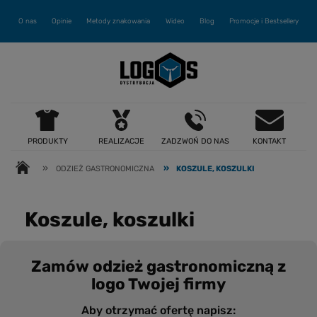
O nas
Opinie
Metody znakowania
Wideo
Blog
Promocje i Bestsellery
PRODUKTY
REALIZACJE
ZADZWOŃ DO NAS
KONTAKT
»
»
ODZIEŻ GASTRONOMICZNA
KOSZULE, KOSZULKI
Koszule, koszulki
Zamów odzież gastronomiczną z
logo Twojej firmy
Aby otrzymać ofertę napisz: