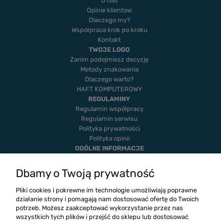
O nas
Opinie klientow
Dlaczego my?
Współpraca krok po kroku
Kontakt
TWOJE LOGO
Zanim podejmiesz decyzję
Metody znakowania
Dlaczego warto?
HAFT KOMPUTEROWY
REGULAMINY
Regulamin współpracy
Regulamin serwisu
Polityka prywatności
Polityka opinii
OGÓLNE INFORMACJE
Dostawa i płatność
Realizacje
Dbamy o Twoją prywatność
Twoje zamówienia
Ustawienia konta
Pliki cookies i pokrewne im technologie umożliwiają poprawne
Blog
działanie strony i pomagają nam dostosować ofertę do Twoich
potrzeb. Możesz zaakceptować wykorzystanie przez nas
wszystkich tych plików i przejść do sklepu lub dostosować