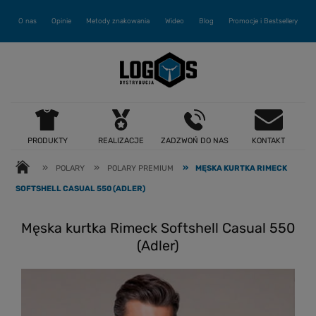
O nas
Opinie
Metody znakowania
Wideo
Blog
Promocje i Bestsellery
PRODUKTY
REALIZACJE
ZADZWOŃ DO NAS
KONTAKT
»
»
»
POLARY
POLARY PREMIUM
MĘSKA KURTKA RIMECK
SOFTSHELL CASUAL 550 (ADLER)
Męska kurtka Rimeck Softshell Casual 550
(Adler)