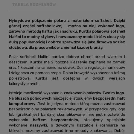
TABELA ROZMIARÓW
Hybrydowe połączenie polaru z materiałem softshell. Dzięki
górnej części softshellowej - można na niej wykonać logo,
zarówno metodą haftu jak i nadruku. Kurtka polarowa sofshell
Malfini to modny stylowy i nowoczesny model, który cieszy się
dużą popularnością i dobrze sprawdza się jako firmowa odzież
służbowa, dla pracowników z niemal każdej branży.
Polar softshell Malfini bardzo dobrze chroni przed wiatrem i
deszczem. Kurtka ma 2 boczne kieszenie zapinane na zamek
oraz 1 kieszeń na ramieniu na suwak. Dolna regulacja mankietów
i ściągacza za pomocą rzepa. Dolna krawędź wykończona taśmą
poliestrową. Kurtka jest dostępna w dwóch wersjach
kolorystycznych.
Istnieje możliwość wykonania
znakowania polarów Twoim logo
.
Na
bluzach polarowych
najczęściej stosujemy
bezpośredni haft
komputerowy
. Jest to jedyna metoda którą można zastosować
bezpośrednio na
polarach reklamowych
. W przypadku gdy logo
lub (grafika) jest bardziej skomplikowane i nie jest możliwe do
wykonania
haftem bezpośrednim
, stosujemy specjalnie
wykonane
naszywki
, o dowolnym kształcie i rozmiarze na
których możemy zastosować inne metody znakowania. Dobór