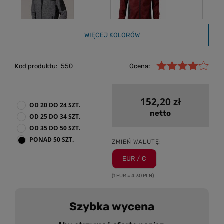
WIĘCEJ KOLORÓW
Kod produktu:
550
Ocena:
152,20 zł
OD 20 DO 24 SZT.
netto
OD 25 DO 34 SZT.
OD 35 DO 50 SZT.
PONAD 50 SZT.
ZMIEŃ WALUTĘ:
EUR / €
(1 EUR = 4.30 PLN)
Szybka wycena