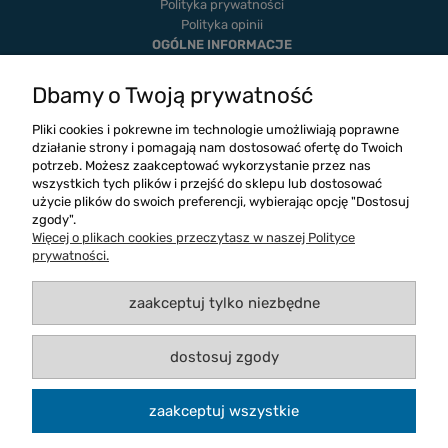
Polityka prywatności
Polityka opinii
OGÓLNE INFORMACJE
Dostawa i płatność
Realizacje
Dbamy o Twoją prywatność
Twoje zamówienia
Ustawienia konta
Pliki cookies i pokrewne im technologie umożliwiają poprawne
Blog
działanie strony i pomagają nam dostosować ofertę do Twoich
potrzeb. Możesz zaakceptować wykorzystanie przez nas
wszystkich tych plików i przejść do sklepu lub dostosować
użycie plików do swoich preferencji, wybierając opcję "Dostosuj
zgody".
Więcej o plikach cookies przeczytasz w naszej Polityce
prywatności.
zaakceptuj tylko niezbędne
dostosuj zgody
Copyright 2026
Logos Dystrybucja
zaakceptuj wszystkie
Wszelkie prawa zastrzeżone.