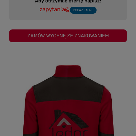
Aby otrzymać ofertę napisz:
zapytania@
POKAŻ EMAIL
ZAMÓW WYCENĘ ZE ZNAKOWANIEM