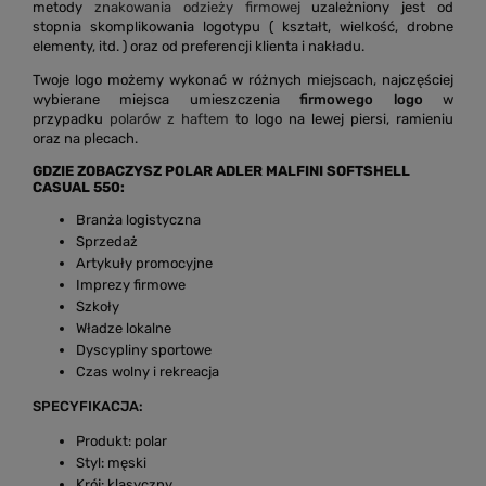
metody
znakowania odzieży firmowej
uzależniony jest od
stopnia skomplikowania logotypu ( kształt, wielkość, drobne
elementy, itd. ) oraz od preferencji klienta i nakładu.
Twoje logo możemy wykonać w różnych miejscach, najczęściej
wybierane miejsca umieszczenia
firmowego logo
w
przypadku
polarów z haftem
to logo na lewej piersi, ramieniu
oraz na plecach.
GDZIE ZOBACZYSZ POLAR ADLER MALFINI SOFTSHELL
CASUAL 550:
Branża logistyczna
Sprzedaż
Artykuły promocyjne
Imprezy firmowe
Szkoły
Władze lokalne
Dyscypliny sportowe
Czas wolny i rekreacja
SPECYFIKACJA:
Produkt: polar
Styl: męski
Krój: klasyczny