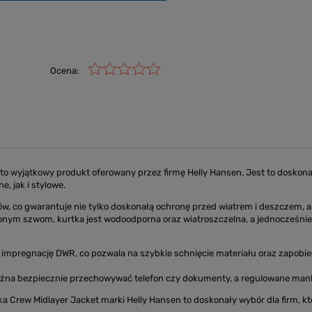
Ocena:
to wyjątkowy produkt oferowany przez firmę Helly Hansen. Jest to doskonał
, jak i stylowe.
ów, co gwarantuje nie tylko doskonałą ochronę przed wiatrem i deszczem, 
nym szwom, kurtka jest wodoodporna oraz wiatroszczelna, a jednocześnie 
impregnację DWR, co pozwala na szybkie schnięcie materiału oraz zapobieg
można bezpiecznie przechowywać telefon czy dokumenty, a regulowane mank
ka Crew Midlayer Jacket marki Helly Hansen to doskonały wybór dla firm, kt