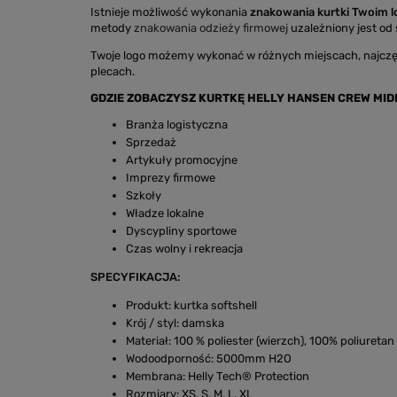
Istnieje możliwość wykonania
znakowania kurtki Twoim 
metody
znakowania odzieży firmowej
uzależniony jest od s
Twoje logo możemy wykonać w różnych miejscach, najczę
plecach.
GDZIE ZOBACZYSZ KURTKĘ HELLY HANSEN CREW MID
Branża logistyczna
Sprzedaż
Artykuły promocyjne
Imprezy firmowe
Szkoły
Władze lokalne
Dyscypliny sportowe
Czas wolny i rekreacja
SPECYFIKACJA:
Produkt: kurtka softshell
Krój / styl: damska
Materiał: 100 % poliester (wierzch), 100% poliuretan
Wodoodporność: 5000mm H2O
Membrana: Helly Tech® Protection
Rozmiary: XS, S, M, L, XL