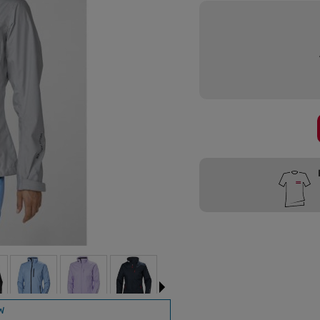
Przygotujemy
W