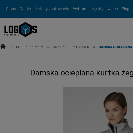
O nas
Opinie
Metody znakowania
Wybrane projekty
Wideo
Blog
»
»
»
ODZIEŻ PREMIUM
ODZIEŻ HELLY HANSEN
DAMSKA OCIEPLANA 
Damska ocieplana kurtka żeg