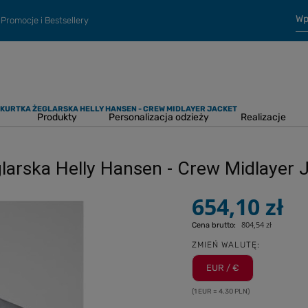
Promocje i Bestsellery
KURTKA ŻEGLARSKA HELLY HANSEN - CREW MIDLAYER JACKET
Produkty
Personalizacja odzieży
Realizacje
larska Helly Hansen - Crew Midlayer 
654,10 zł
804,54 zł
Cena brutto:
ZMIEŃ WALUTĘ:
EUR / €
(1 EUR = 4.30 PLN)