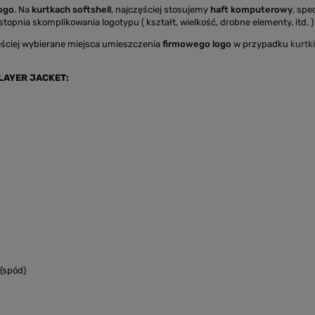
logo
. Na
kurtkach softshell
, najczęściej stosujemy
haft komputerowy
, spe
topnia skomplikowania logotypu ( kształt, wielkość, drobne elementy, itd. ) 
ściej wybierane miejsca umieszczenia
firmowego logo
w przypadku
kurtk
LAYER JACKET:
 (spód)