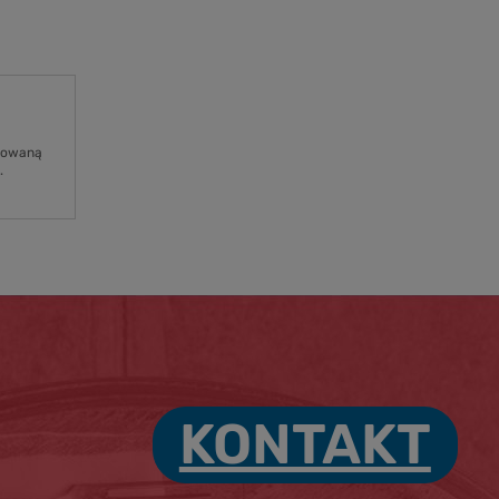
osowaną
.
KONTAKT