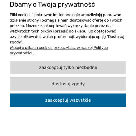
Dbamy o Twoją prywatność
Pliki cookies i pokrewne im technologie umożliwiają poprawne
działanie strony i pomagają nam dostosować ofertę do Twoich
Damska kurtka przeciwdeszczowa James
potrzeb. Możesz zaakceptować wykorzystanie przez nas
Nicholson Ladies` Rain Jacket
wszystkich tych plików i przejść do sklepu lub dostosować
użycie plików do swoich preferencji, wybierając opcję "Dostosuj
zgody".
Więcej o plikach cookies przeczytasz w naszej Polityce
prywatności.
zaakceptuj tylko niezbędne
dostosuj zgody
zaakceptuj wszystkie