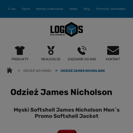
O nas
Opinie
Metody znakowania
Wideo
Blog
Promocje i Bestsellery
PRODUKTY
REALIZACJE
ZADZWOŃ DO NAS
KONTAKT
»
»
ODZIEŻ WG MARKI
ODZIEŻ JAMES NICHOLSON
Odzież James Nicholson
Męski Softshell James Nicholson Men`s
Promo Softshell Jacket