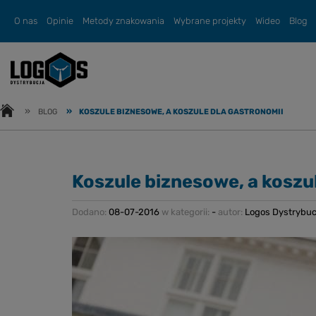
O nas
Opinie
Metody znakowania
Wybrane projekty
Wideo
Blog
»
»
BLOG
KOSZULE BIZNESOWE, A KOSZULE DLA GASTRONOMII
Koszule biznesowe, a koszu
Dodano:
08-07-2016
w kategorii:
-
autor:
Logos Dystrybuc