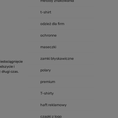
metody znakowania
t-shirt
odzież dla firm
ochronne
maseczki
zamki błyskawiczne
iedociągnięcie
dszycie i
polary
 długi czas.
premium
T-shirty
haft reklamowy
czapki z logo