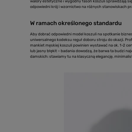
walory estetyczne i wygodny fason koszuli sprawdzają si
odpowiedni krój i wzornictwo na różnych stanowiskach p
W ramach określonego standardu
Aby dobrać odpowiedni model koszuli na spotkanie bizne
uniwersalnego kodeksu reguł doboru stroju do okazji. Prof
mankiet męskiej koszuli powinien wystawać na ok. 1-2 cen
lub jasny błękit – badania dowodzą, że barwa ta budzi 
damskich: stawiamy tu na klasyczną elegancję, minimalistyc