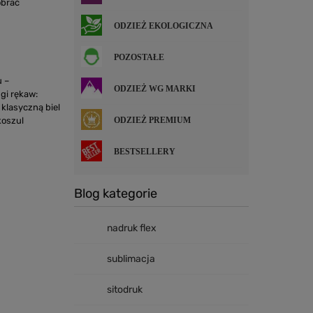
obrać
ODZIEŻ EKOLOGICZNA
POZOSTAŁE
u –
ODZIEŻ WG MARKI
gi rękaw:
klasyczną biel
ODZIEŻ PREMIUM
koszul
BESTSELLERY
Blog kategorie
nadruk flex
sublimacja
sitodruk