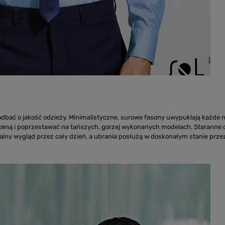
bać o jakość odzieży. Minimalistyczne, surowe fasony uwypuklają każde n
e ceną i poprzestawać na tańszych, gorzej wykonanych modelach. Staranne o
lny wygląd przez cały dzień, a ubrania posłużą w doskonałym stanie przez