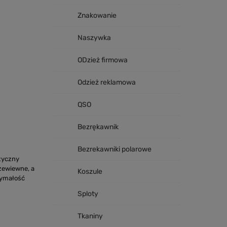
Znakowanie
Naszywka
ODzież firmowa
Odzież reklamowa
QSO
Bezrękawnik
Bezrekawniki polarowe
zyczny
zewiewne, a
Koszule
zymałość
Sploty
Tkaniny