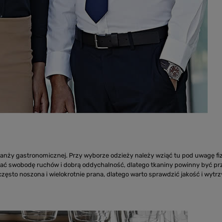
anży gastronomicznej. Przy wyborze odzieży należy wziąć tu pod uwagę fi
iać swobodę ruchów i dobrą oddychalność, dlatego tkaniny powinny być pr
zęsto noszona i wielokrotnie prana, dlatego warto sprawdzić jakość i wytr