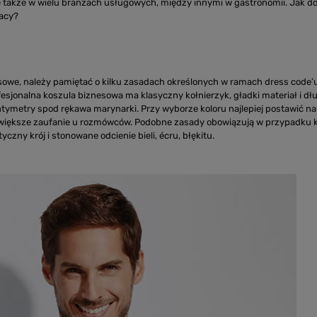
ę także w wielu branżach usługowych, między innymi w gastronomii. Jak d
racy?
sowe, należy pamiętać o kilku zasadach określonych w ramach dress code’
esjonalna koszula biznesowa ma klasyczny kołnierzyk, gładki materiał i dłu
tymetry spod rękawa marynarki. Przy wyborze koloru najlepiej postawić na 
największe zaufanie u rozmówców. Podobne zasady obowiązują w przypadku 
zny krój i stonowane odcienie bieli, écru, błękitu.