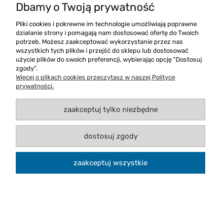
Męska koszula biznesowa SEVEN SEAS
Dbamy o Twoją prywatność
Fine Twill - modern fit
Pliki cookies i pokrewne im technologie umożliwiają poprawne
działanie strony i pomagają nam dostosować ofertę do Twoich
potrzeb. Możesz zaakceptować wykorzystanie przez nas
wszystkich tych plików i przejść do sklepu lub dostosować
użycie plików do swoich preferencji, wybierając opcję "Dostosuj
zgody".
Więcej o plikach cookies przeczytasz w naszej Polityce
prywatności.
zaakceptuj tylko niezbędne
dostosuj zgody
zaakceptuj wszystkie