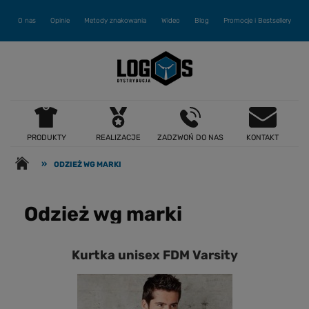
O nas
Opinie
Metody znakowania
Wideo
Blog
Promocje i Bestsellery
PRODUKTY
REALIZACJE
ZADZWOŃ DO NAS
KONTAKT
»
ODZIEŻ WG MARKI
Odzież wg marki
Kurtka unisex FDM Varsity