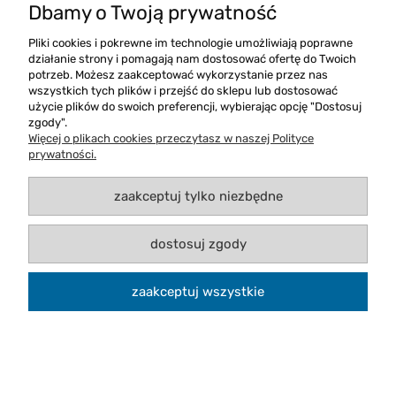
Męska kurtka zimowa Result Channel
Dbamy o Twoją prywatność
Jacket
Pliki cookies i pokrewne im technologie umożliwiają poprawne
działanie strony i pomagają nam dostosować ofertę do Twoich
potrzeb. Możesz zaakceptować wykorzystanie przez nas
wszystkich tych plików i przejść do sklepu lub dostosować
użycie plików do swoich preferencji, wybierając opcję "Dostosuj
zgody".
Więcej o plikach cookies przeczytasz w naszej Polityce
prywatności.
zaakceptuj tylko niezbędne
dostosuj zgody
zaakceptuj wszystkie