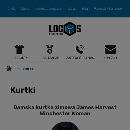
O nas
Opinie
Metody znakowania
Wideo
Blog
Promocje i Bestsellery
PRODUKTY
REALIZACJE
ZADZWOŃ DO NAS
KONTAKT
»
KURTKI
Kurtki
Damska kurtka zimowa James Harvest
Winchester Woman