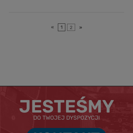
«
1
2
»
JESTEŚMY
DO TWOJEJ DYSPOZYCJI