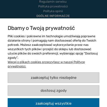
Regulamin serwisu
Polityka prywatności
Polityka opinii
OGÓLNE INFORMACJE
Dostawa i płatność
Realizacje
Dbamy o Twoją prywatność
Twoje zamówienia
Ustawienia konta
Pliki cookies i pokrewne im technologie umożliwiają poprawne
Blog
działanie strony i pomagają nam dostosować ofertę do Twoich
potrzeb. Możesz zaakceptować wykorzystanie przez nas
wszystkich tych plików i przejść do sklepu lub dostosować
użycie plików do swoich preferencji, wybierając opcję "Dostosuj
zgody".
Więcej o plikach cookies przeczytasz w naszej Polityce
prywatności.
zaakceptuj tylko niezbędne
dostosuj zgody
Copyright 2026
Logos Dystrybucja
zaakceptuj wszystkie