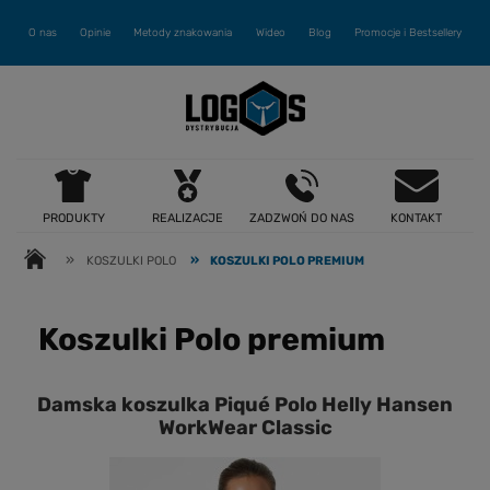
O nas
Opinie
Metody znakowania
Wideo
Blog
Promocje i Bestsellery
PRODUKTY
REALIZACJE
ZADZWOŃ DO NAS
KONTAKT
»
»
KOSZULKI POLO
KOSZULKI POLO PREMIUM
Koszulki Polo premium
Damska koszulka Piqué Polo Helly Hansen
WorkWear Classic