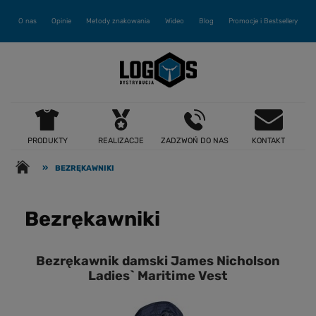
O nas
Opinie
Metody znakowania
Wideo
Blog
Promocje i Bestsellery
PRODUKTY
REALIZACJE
ZADZWOŃ DO NAS
KONTAKT
»
BEZRĘKAWNIKI
Bezrękawniki
Bezrękawnik damski James Nicholson
Ladies` Maritime Vest