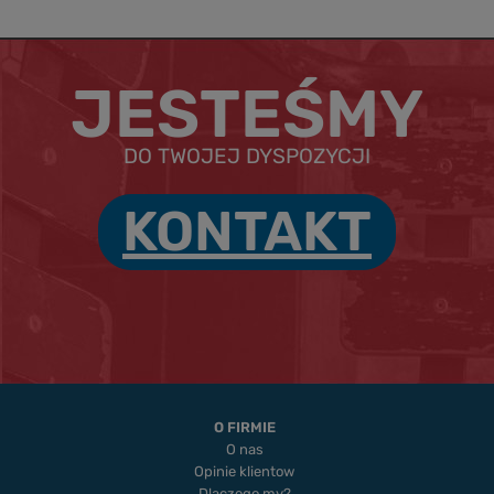
JESTEŚMY
DO TWOJEJ DYSPOZYCJI
KONTAKT
O FIRMIE
O nas
Opinie klientow
Dlaczego my?