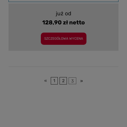
już od
128,90 zł netto
SZCZEGÓŁOWA WYCENA
«
1
2
3
»