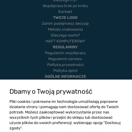
Współpraca krok po kroku
Kontakt
TWOJE LOGO
Zanim podejmiesz decyzję
Metody znakowania
Dlaczego warto?
HAFT KOMPUTEROWY
REGULAMINY
Regulamin współpracy
Regulamin serwisu
Polityka prywatności
Polityka opinii
OGÓLNE INFORMACJE
Dostawa i płatność
Realizacje
Dbamy o Twoją prywatność
Twoje zamówienia
Ustawienia konta
Pliki cookies i pokrewne im technologie umożliwiają poprawne
Blog
działanie strony i pomagają nam dostosować ofertę do Twoich
potrzeb. Możesz zaakceptować wykorzystanie przez nas
wszystkich tych plików i przejść do sklepu lub dostosować
użycie plików do swoich preferencji, wybierając opcję "Dostosuj
zgody".