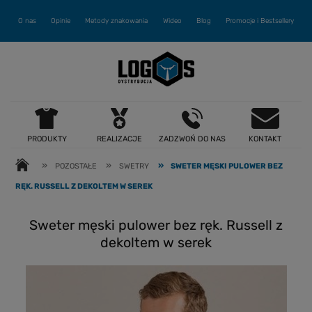
O nas
Opinie
Metody znakowania
Wideo
Blog
Promocje i Bestsellery
PRODUKTY
REALIZACJE
ZADZWOŃ DO NAS
KONTAKT
»
»
»
POZOSTAŁE
SWETRY
SWETER MĘSKI PULOWER BEZ
RĘK. RUSSELL Z DEKOLTEM W SEREK
Sweter męski pulower bez ręk. Russell z
dekoltem w serek