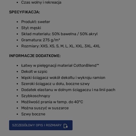
Czas wolny i rekreacja
SPECYFIKACJA:
Produkt: sweter
Styl: męski
Skład materiału: 50% bawełna / 50% akryl
Gramatura: 275 g/m²
Rozmiary: XXS, XS, S, M, L, XL, XXL, 3XL, 4XL
INFORMACJE DODATKOWE:
Łatwy w pielęgnacji materiał CottonBlend™
Dekolt w szpic
Wąski ściągacz wokół dekoltu i wykroju ramion
Szeroki ściągacz u dołu, boczne szwy
Dodatek elastanu w dolnym ściągaczu i na linii pach
Szybkoschnący
Możliwość prania w temp. do 40°C
Można suszyć w suszarce
Szwy boczne
SZCZEGÓŁOWY OPIS I ROZMIARY