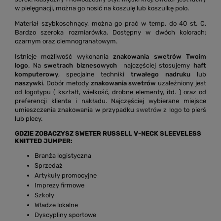
w pielęgnacji, można go nosić na koszulę lub koszulkę polo.
Materiał szybkoschnący, można go prać w temp. do 40 st. C.
Bardzo szeroka rozmiarówka. Dostępny w dwóch kolorach:
czarnym oraz ciemnogranatowym.
Istnieje możliwość wykonania
znakowania swetrów Twoim
logo
. Na
swetrach biznesowych
najczęściej stosujemy
haft
komputerowy
, specjalne techniki
trwałego nadruku
lub
naszywki
. Dobór metody
znakowania swetrów
uzależniony jest
od logotypu ( kształt, wielkość, drobne elementy, itd. ) oraz od
preferencji klienta i nakładu. Najczęściej wybierane miejsce
umieszczenia znakowania w przypadku
swetrów z logo
to pierś
lub plecy.
GDZIE ZOBACZYSZ SWETER RUSSELL V-NECK SLEEVELESS
KNITTED JUMPER:
Branża logistyczna
Sprzedaż
Artykuły promocyjne
Imprezy firmowe
Szkoły
Władze lokalne
Dyscypliny sportowe