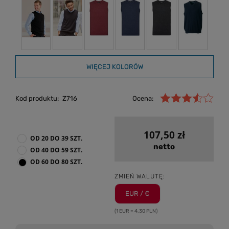
WIĘCEJ KOLORÓW
Kod produktu:
Z716
Ocena:
107,50 zł
OD 20 DO 39 SZT.
netto
OD 40 DO 59 SZT.
OD 60 DO 80 SZT.
ZMIEŃ WALUTĘ:
EUR / €
(1 EUR = 4.30 PLN)