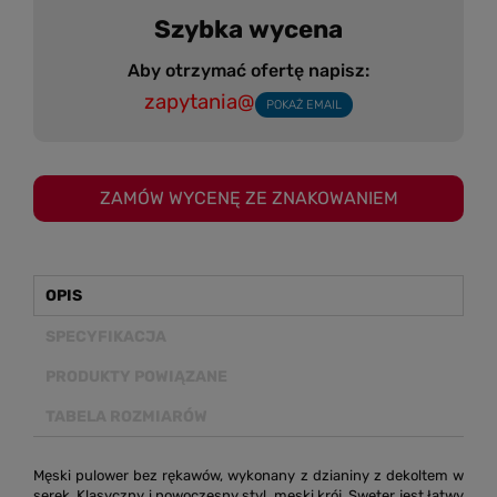
Szybka wycena
Aby otrzymać ofertę napisz:
zapytania@
POKAŻ EMAIL
ZAMÓW WYCENĘ ZE ZNAKOWANIEM
OPIS
SPECYFIKACJA
PRODUKTY POWIĄZANE
TABELA ROZMIARÓW
Męski pulower bez rękawów, wykonany z dzianiny z dekoltem w
serek. Klasyczny i nowoczesny styl, męski krój. Sweter jest łatwy