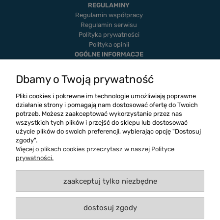
REGULAMINY
Regulamin współpracy
Regulamin serwisu
Polityka prywatności
Polityka opinii
OGÓLNE INFORMACJE
Dostawa i płatność
Realizacje
Dbamy o Twoją prywatność
Twoje zamówienia
Ustawienia konta
Pliki cookies i pokrewne im technologie umożliwiają poprawne
Blog
działanie strony i pomagają nam dostosować ofertę do Twoich
potrzeb. Możesz zaakceptować wykorzystanie przez nas
wszystkich tych plików i przejść do sklepu lub dostosować
użycie plików do swoich preferencji, wybierając opcję "Dostosuj
zgody".
Więcej o plikach cookies przeczytasz w naszej Polityce
prywatności.
zaakceptuj tylko niezbędne
dostosuj zgody