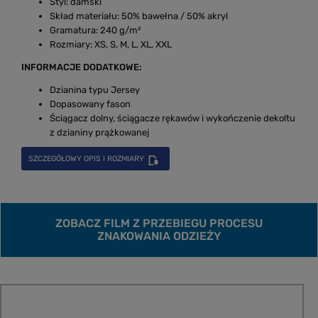
Styl: damski
Skład materiału: 50% bawełna / 50% akryl
Gramatura: 240 g/m²
Rozmiary: XS, S, M, L, XL, XXL
INFORMACJE DODATKOWE:
Dzianina typu Jersey
Dopasowany fason
Ściągacz dolny, ściągacze rękawów i wykończenie dekoltu
z dzianiny prążkowanej
SZCZEGÓŁOWY OPIS I ROZMIARY
ZOBACZ FILM Z PRZEBIEGU PROCESU
ZNAKOWANIA ODZIEŻY