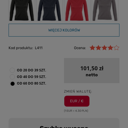
WIĘCEJ KOLORÓW
Kod produktu:
L411
Ocena:
101,50 zł
OD 20 DO 39 SZT.
netto
OD 40 DO 59 SZT.
OD 60 DO 80 SZT.
ZMIEŃ WALUTĘ:
EUR / €
(1 EUR = 4.30 PLN)