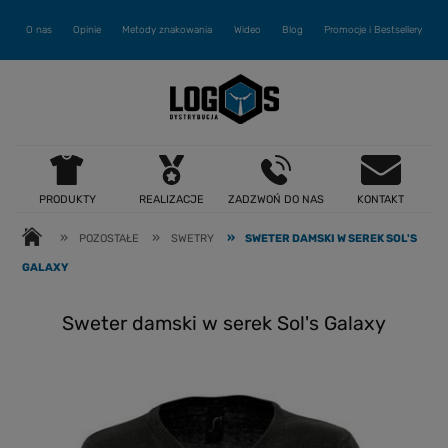
O nas
Opinie
Metody znakowania
Wideo
Blog
Promocje i Bestsellery
PRODUKTY
REALIZACJE
ZADZWOŃ DO NAS
KONTAKT
»
»
»
POZOSTAŁE
SWETRY
SWETER DAMSKI W SEREK SOL'S
GALAXY
Sweter damski w serek Sol's Galaxy