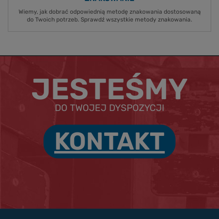
Wiemy, jak dobrać odpowiednią metodę znakowania dostosowaną
do Twoich potrzeb. Sprawdź wszystkie metody znakowania.
JESTEŚMY
DO TWOJEJ DYSPOZYCJI
KONTAKT