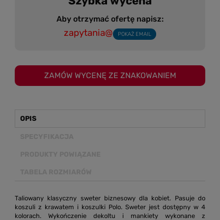
Szybka wycena
Aby otrzymać ofertę napisz:
zapytania@
POKAŻ EMAIL
ZAMÓW WYCENĘ ZE ZNAKOWANIEM
OPIS
SPECYFIKACJA
PRODUKTY POWIĄZANE
TABELA ROZMIARÓW
Taliowany klasyczny sweter biznesowy dla kobiet. Pasuje do
koszuli z krawatem i koszulki Polo. Sweter jest dostępny w 4
kolorach. Wykończenie dekoltu i mankiety wykonane z