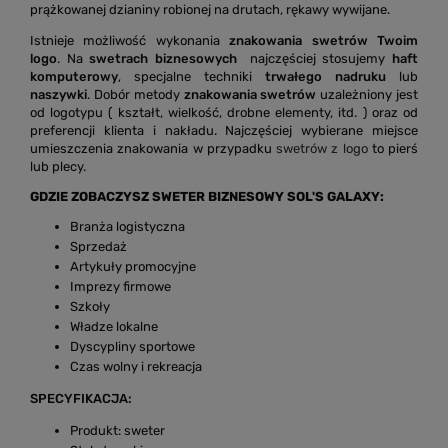
prążkowanej dzianiny robionej na drutach, rękawy wywijane.
Istnieje możliwość wykonania
znakowania swetrów Twoim
logo
. Na
swetrach biznesowych
najczęściej stosujemy
haft
komputerowy
, specjalne techniki
trwałego nadruku
lub
naszywki
. Dobór metody
znakowania swetrów
uzależniony jest
od logotypu ( kształt, wielkość, drobne elementy, itd. ) oraz od
preferencji klienta i nakładu. Najczęściej wybierane miejsce
umieszczenia znakowania w przypadku
swetrów z logo
to pierś
lub plecy.
GDZIE ZOBACZYSZ SWETER BIZNESOWY SOL'S GALAXY:
Branża logistyczna
Sprzedaż
Artykuły promocyjne
Imprezy firmowe
Szkoły
Władze lokalne
Dyscypliny sportowe
Czas wolny i rekreacja
SPECYFIKACJA:
Produkt: sweter