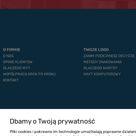
O FIRMIE
TWOJE LOGO
O NAS
ZANIM PODEJMIESZ DECYZJĘ
OPINIE KLIENTOW
METODY ZNAKOWANIA
DLACZEGO MY?
DLACZEGO WARTO?
WSPÓŁPRACA KROK PO KROKU
HAFT KOMPUTEROWY
KONTAKT
Dbamy o Twoją prywatność
Pliki cookies i pokrewne im technologie umożliwiają poprawne działa