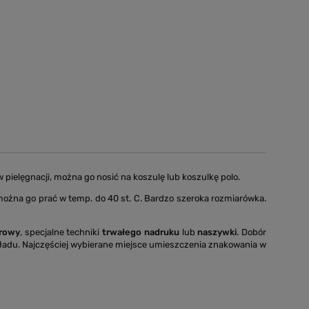
pielęgnacji, można go nosić na koszulę lub koszulkę polo.
 można go prać w temp. do 40 st. C. Bardzo szeroka rozmiarówka.
rowy
, specjalne techniki
trwałego nadruku
lub
naszywki
. Dobór
i nakładu. Najczęściej wybierane miejsce umieszczenia znakowania w