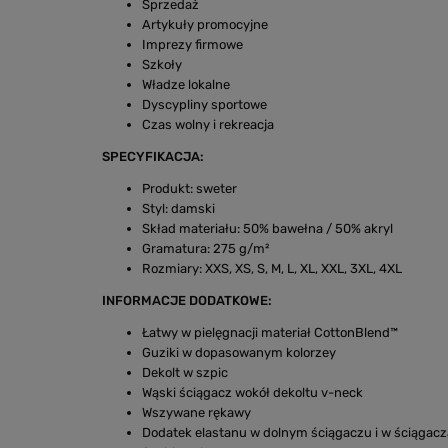
Sprzedaż
Artykuły promocyjne
Imprezy firmowe
Szkoły
Władze lokalne
Dyscypliny sportowe
Czas wolny i rekreacja
SPECYFIKACJA:
Produkt: sweter
Styl: damski
Skład materiału: 50% bawełna / 50% akryl
Gramatura: 275 g/m²
Rozmiary: XXS, XS, S, M, L, XL, XXL, 3XL, 4XL
INFORMACJE DODATKOWE:
Łatwy w pielęgnacji materiał CottonBlend™
Guziki w dopasowanym kolorzey
Dekolt w szpic
Wąski ściągacz wokół dekoltu v-neck
Wszywane rękawy
Dodatek elastanu w dolnym ściągaczu i w ściągac