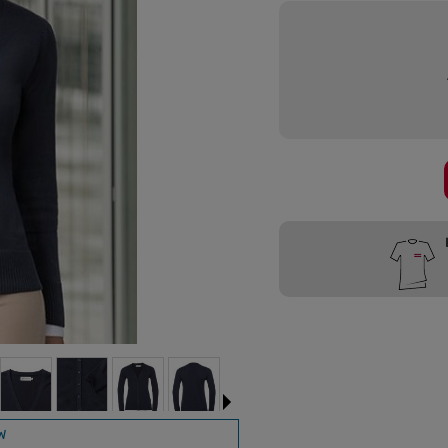
Przygotujemy
W