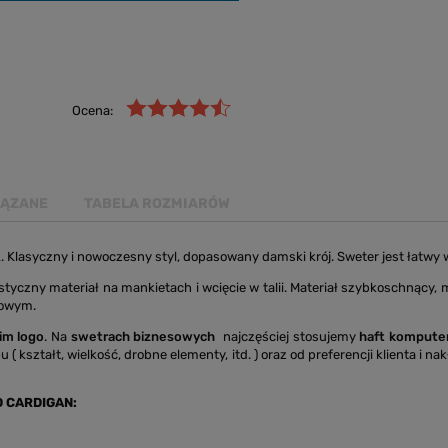
Ocena:
IĄZANE
TABELA ROZMIARÓW
Klasyczny i nowoczesny styl, dopasowany damski krój. Sweter jest łatwy w 
tyczny materiał na mankietach i wcięcie w talii. Materiał szybkoschnący,
towym.
im logo
. Na
swetrach biznesowych
najczęściej stosujemy
haft kompute
u ( kształt, wielkość, drobne elementy, itd. ) oraz od preferencji klienta 
D CARDIGAN: