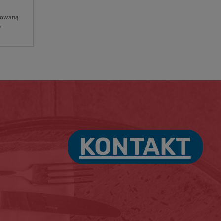
osowaną
.
KONTAKT