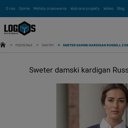
O nas
Opinie
Metody znakowania
Wybrane projekty
Wideo
Blog
»
»
»
POZOSTAŁE
SWETRY
SWETER DAMSKI KARDIGAN RUSSELL Z D
Sweter damski kardigan Russ