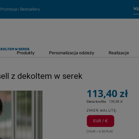
Promocje i Bestsellery
EKOLTEM W SEREK
Produkty
Personalizacja odzieży
Realizacje
ell z dekoltem w serek
113,40 zł
139,48 zł
Cena brutto:
ZMIEŃ WALUTĘ:
EUR / €
(1 EUR = 4.30 PLN)