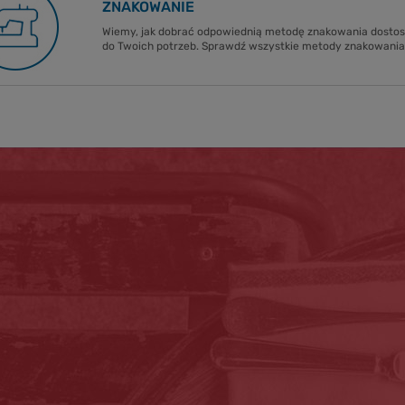
ZNAKOWANIE
Wiemy, jak dobrać odpowiednią metodę znakowania dost
do Twoich potrzeb. Sprawdź wszystkie metody znakowania