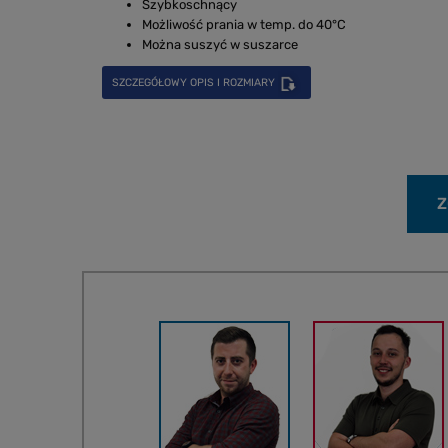
Szybkoschnący
Możliwość prania w temp. do 40°C
Można suszyć w suszarce
SZCZEGÓŁOWY OPIS I ROZMIARY
Z