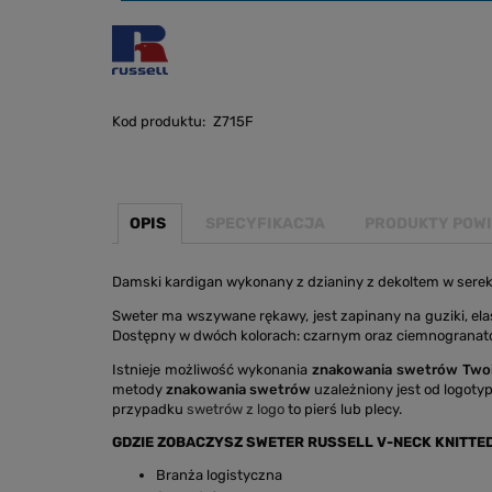
Kod produktu:
Z715F
OPIS
SPECYFIKACJA
PRODUKTY POW
Damski kardigan wykonany z dzianiny z dekoltem w serek. 
Sweter ma wszywane rękawy, jest zapinany na guziki, elas
Dostępny w dwóch kolorach: czarnym oraz ciemnograna
Istnieje możliwość wykonania
znakowania swetrów Two
metody
znakowania swetrów
uzależniony jest od logotyp
przypadku
swetrów z logo
to pierś lub plecy.
GDZIE ZOBACZYSZ SWETER RUSSELL V-NECK KNITTE
Branża logistyczna