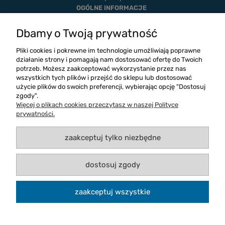
OGÓLNE INFORMACJE
Dostawa i płatność
Realizacje
Dbamy o Twoją prywatność
Twoje zamówienia
Ustawienia konta
Pliki cookies i pokrewne im technologie umożliwiają poprawne
Blog
działanie strony i pomagają nam dostosować ofertę do Twoich
potrzeb. Możesz zaakceptować wykorzystanie przez nas
wszystkich tych plików i przejść do sklepu lub dostosować
użycie plików do swoich preferencji, wybierając opcję "Dostosuj
zgody".
Więcej o plikach cookies przeczytasz w naszej Polityce
prywatności.
zaakceptuj tylko niezbędne
dostosuj zgody
Copyright 2026
Logos Dystrybucja
zaakceptuj wszystkie
Wszelkie prawa zastrzeżone.
projekt i wdrożenie