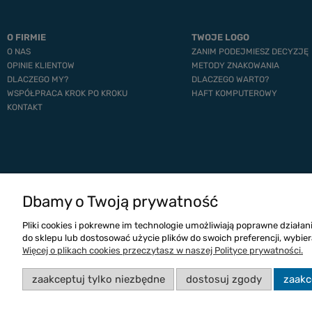
O FIRMIE
TWOJE LOGO
O NAS
ZANIM PODEJMIESZ DECYZJĘ
OPINIE KLIENTOW
METODY ZNAKOWANIA
DLACZEGO MY?
DLACZEGO WARTO?
WSPÓŁPRACA KROK PO KROKU
HAFT KOMPUTEROWY
KONTAKT
Dbamy o Twoją prywatność
Pliki cookies i pokrewne im technologie umożliwiają poprawne działa
do sklepu lub dostosować użycie plików do swoich preferencji, wybier
Więcej o plikach cookies przeczytasz w naszej Polityce prywatności.
zaakceptuj tylko niezbędne
dostosuj zgody
zaakc