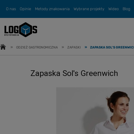
O nas
Opinie
Metody znakowania
Wybrane projekty
Wideo
Blog
»
»
»
ODZIEŻ GASTRONOMICZNA
ZAPASKI
ZAPASKA SOL'S GREENWIC
Zapaska Sol's Greenwich