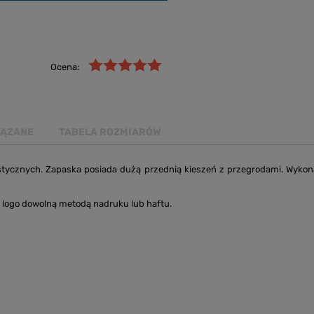
Ocena:
IĄZANE
TABELA ROZMIARÓW
tycznych. Zapaska posiada dużą przednią kieszeń z przegrodami. Wykonana
logo dowolną metodą nadruku lub haftu.