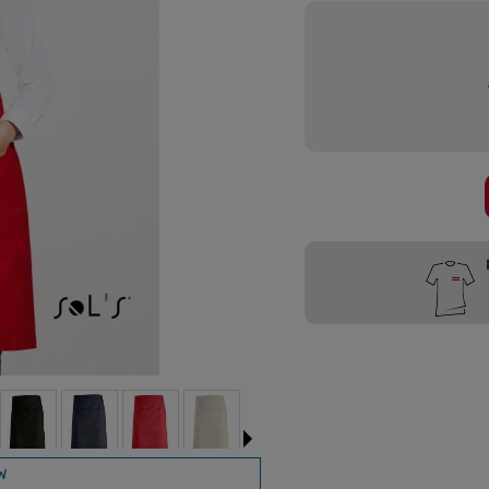
Przygotujemy
W