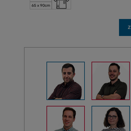
65 x 90cm
Z