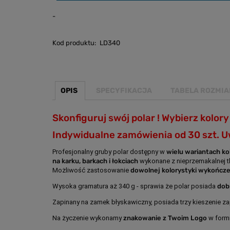
-
Kod produktu:
LD340
OPIS
SPECYFIKACJA
TABELA ROZMI
Skonfiguruj swój polar ! Wybierz kolor
Indywidualne zamówienia od 30 szt. U
Profesjonalny gruby polar dostępny w
wielu wariantach k
na karku, barkach i łokciach
wykonane z nieprzemakalnej t
Możliwość zastosowanie
dowolnej kolorystyki wykończ
Wysoka gramatura aż 340 g - sprawia że polar posiada
dob
Zapinany na zamek błyskawiczny, posiada trzy kieszenie za
Na życzenie wykonamy
znakowanie z Twoim Logo
w formi