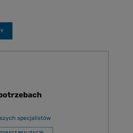
ŻY
 potrzebach
szych specjalistów
ZOBACZ REALIZACJE