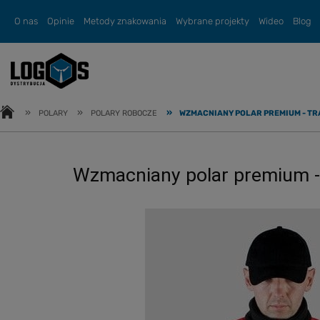
O nas
Opinie
Metody znakowania
Wybrane projekty
Wideo
Blog
»
»
»
POLARY
POLARY ROBOCZE
WZMACNIANY POLAR PREMIUM - T
Wzmacniany polar premium -