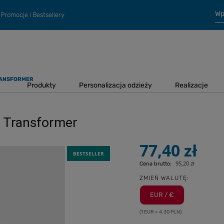
Promocje i Bestsellery
RANSFORMER
Produkty
Personalizacja odzieży
Realizacje
 Transformer
77,40 zł
BESTSELLER
95,20 zł
Cena brutto:
ZMIEŃ WALUTĘ:
EUR / €
(1 EUR = 4.30 PLN)