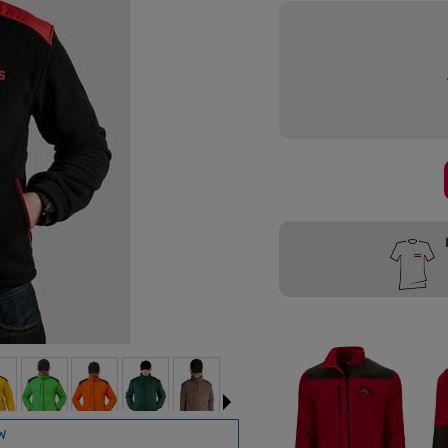
Przygotujemy
W