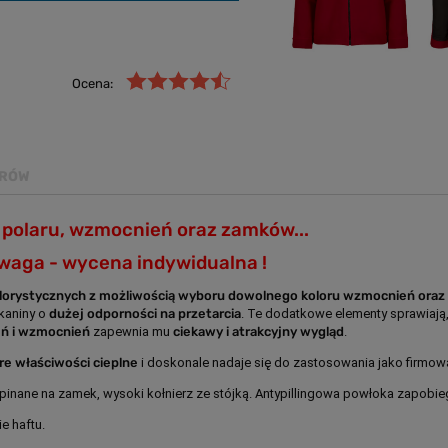
Ocena:
ARÓW
y polaru, wzmocnień oraz zamków...
waga - wycena indywidualna !
olorystycznych z możliwością wyboru dowolnego koloru wzmocnień ora
kaniny o
dużej odporności na przetarcia
. Te dodatkowe elementy sprawiają,
eń i wzmocnień
zapewnia mu
ciekawy i atrakcyjny wygląd
.
re właściwości cieplne
i doskonale nadaje się do zastosowania jako firm
pinane na zamek, wysoki kołnierz ze stójką. Antypillingowa powłoka zapobie
e haftu.