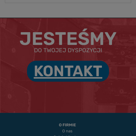
JESTEŚMY
DO TWOJEJ DYSPOZYCJI
KONTAKT
O FIRMIE
O nas