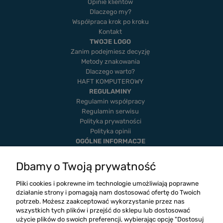
Opinie klientow
Dlaczego my?
Współpraca krok po kroku
Kontakt
TWOJE LOGO
Zanim podejmiesz decyzję
Metody znakowania
Dlaczego warto?
HAFT KOMPUTEROWY
REGULAMINY
Regulamin współpracy
Regulamin serwisu
Polityka prywatności
Polityka opinii
OGÓLNE INFORMACJE
Dostawa i płatność
Realizacje
Dbamy o Twoją prywatność
Twoje zamówienia
Ustawienia konta
Pliki cookies i pokrewne im technologie umożliwiają poprawne
Blog
działanie strony i pomagają nam dostosować ofertę do Twoich
potrzeb. Możesz zaakceptować wykorzystanie przez nas
wszystkich tych plików i przejść do sklepu lub dostosować
użycie plików do swoich preferencji, wybierając opcję "Dostosuj