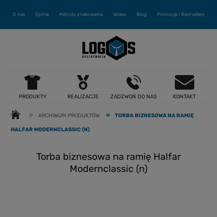
O nas
Opinie
Metody znakowania
Wideo
Blog
Promocje i Bestsellery
PRODUKTY
REALIZACJE
ZADZWOŃ DO NAS
KONTAKT
»
»
ARCHIWUM PRODUKTÓW
TORBA BIZNESOWA NA RAMIĘ
HALFAR MODERNCLASSIC (N)
Torba biznesowa na ramię Halfar
Modernclassic (n)