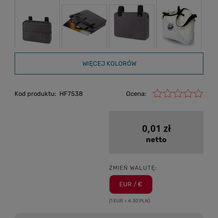
WIĘCEJ KOLORÓW
Kod produktu:
HF7538
Ocena:
0,01 zł
netto
ZMIEŃ WALUTĘ:
EUR / €
(1 EUR = 4.30 PLN)