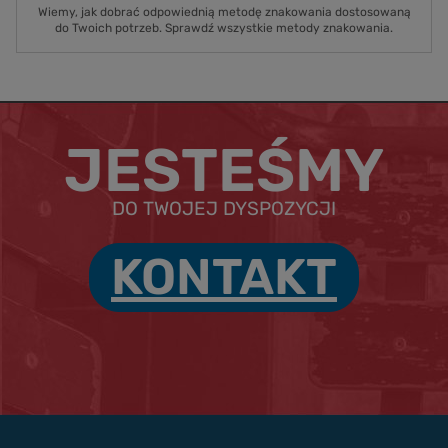
Wiemy, jak dobrać odpowiednią metodę znakowania dostosowaną
do Twoich potrzeb. Sprawdź wszystkie metody znakowania.
JESTEŚMY
DO TWOJEJ DYSPOZYCJI
KONTAKT