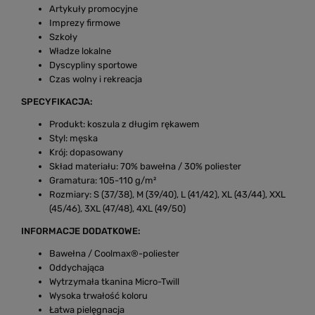
Artykuły promocyjne
Imprezy firmowe
Szkoły
Władze lokalne
Dyscypliny sportowe
Czas wolny i rekreacja
SPECYFIKACJA:
Produkt: koszula z długim rękawem
Styl: męska
Krój: dopasowany
Skład materiału: 70% bawełna / 30% poliester
Gramatura: 105-110 g/m²
Rozmiary: S (37/38), M (39/40), L (41/42), XL (43/44), XXL
(45/46), 3XL (47/48), 4XL (49/50)
INFORMACJE DODATKOWE:
Bawełna / Coolmax®-poliester
Oddychająca
Wytrzymała tkanina Micro-Twill
Wysoka trwałość koloru
Łatwa pielęgnacja