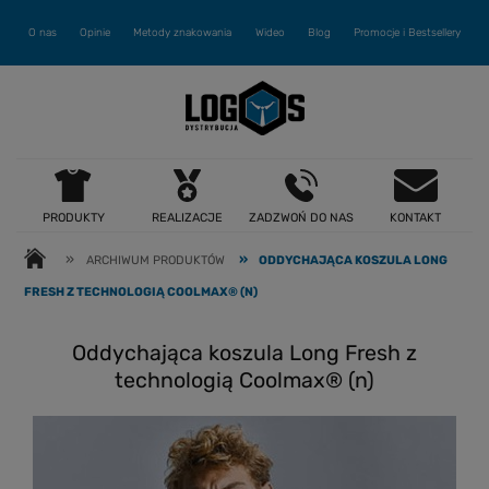
O nas
Opinie
Metody znakowania
Wideo
Blog
Promocje i Bestsellery
PRODUKTY
REALIZACJE
ZADZWOŃ DO NAS
KONTAKT
»
»
ARCHIWUM PRODUKTÓW
ODDYCHAJĄCA KOSZULA LONG
FRESH Z TECHNOLOGIĄ COOLMAX® (N)
Oddychająca koszula Long Fresh z
technologią Coolmax® (n)