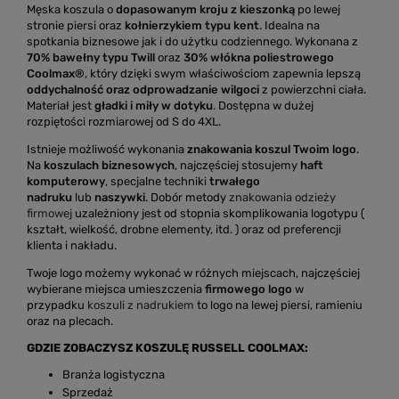
Męska koszula o
dopasowanym kroju z kieszonką
po lewej
stronie piersi oraz
kołnierzykiem typu kent
. Idealna na
spotkania biznesowe jak i do użytku codziennego. Wykonana z
70% bawełny typu Twill
oraz
30% włókna poliestrowego
Coolmax®
, który dzięki swym właściwościom zapewnia lepszą
oddychalność oraz odprowadzanie wilgoci
z powierzchni ciała.
Materiał jest
gładki i miły w dotyku
. Dostępna w dużej
rozpiętości rozmiarowej od S do 4XL.
Istnieje możliwość wykonania
znakowania koszul Twoim logo
.
Na
koszulach biznesowych
, najczęściej stosujemy
haft
komputerowy
, specjalne techniki
trwałego
nadruku
lub
naszywki
. Dobór metody
znakowania odzieży
firmowej
uzależniony jest od stopnia skomplikowania logotypu (
kształt, wielkość, drobne elementy, itd. ) oraz od preferencji
klienta i nakładu.
Twoje logo możemy wykonać w różnych miejscach, najczęściej
wybierane miejsca umieszczenia
firmowego logo
w
przypadku
koszuli z nadrukiem
to logo na lewej piersi, ramieniu
oraz na plecach.
GDZIE ZOBACZYSZ KOSZULĘ RUSSELL COOLMAX:
Branża logistyczna
Sprzedaż