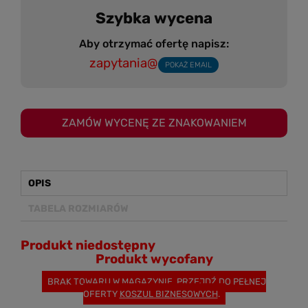
Szybka wycena
Aby otrzymać ofertę napisz:
zapytania@
POKAŻ EMAIL
ZAMÓW WYCENĘ ZE ZNAKOWANIEM
OPIS
TABELA ROZMIARÓW
Produkt niedostępny
Produkt wycofany
BRAK TOWARU W MAGAZYNIE. PRZEJDŹ DO PEŁNEJ
OFERTY
KOSZUL BIZNESOWYCH
.