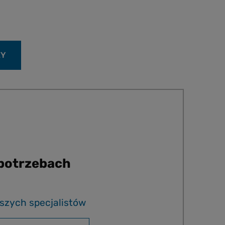
ŻY
 potrzebach
szych specjalistów