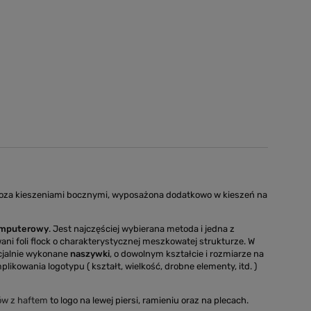
Poza kieszeniami bocznymi, wyposażona dodatkowo w kieszeń na
omputerowy
. Jest najczęściej wybierana metoda i jedna z
ani foli flock o charakterystycznej meszkowatej strukturze. W
cjalnie wykonane
naszywki
, o dowolnym kształcie i rozmiarze na
likowania logotypu ( kształt, wielkość, drobne elementy, itd. )
ów z haftem
to logo na lewej piersi, ramieniu oraz na plecach.