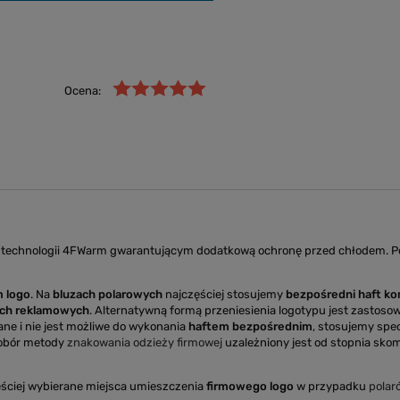
Ocena:
w technologii 4FWarm gwarantującym dodatkową ochronę przed chłodem. 
 logo
. Na
bluzach polarowych
najczęściej stosujemy
bezpośredni haft k
ach reklamowych
. Alternatywną formą przeniesienia logotypu jest zastosow
ane i nie jest możliwe do wykonania
haftem bezpośrednim
, stosujemy spe
Dobór metody
znakowania odzieży firmowej
uzależniony jest od stopnia skomp
ściej wybierane miejsca umieszczenia
firmowego logo
w przypadku
polar