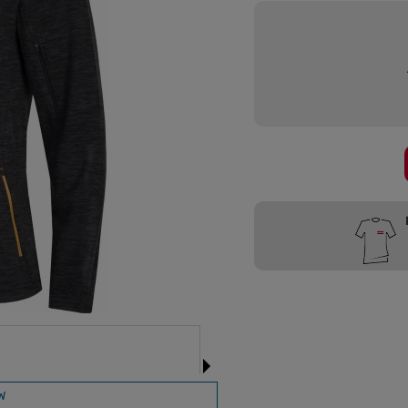
Przygotujemy
W