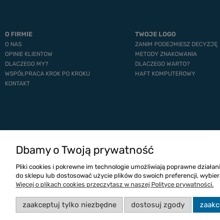
O FIRMIE
TWOJE LOGO
O NAS
ZANIM PODEJMIESZ DECYZJĘ
OPINIE KLIENTOW
METODY ZNAKOWANIA
DLACZEGO MY?
DLACZEGO WARTO?
WSPÓŁPRACA KROK PO KROKU
HAFT KOMPUTEROWY
KONTAKT
Dbamy o Twoją prywatność
Pliki cookies i pokrewne im technologie umożliwiają poprawne działa
do sklepu lub dostosować użycie plików do swoich preferencji, wybier
Więcej o plikach cookies przeczytasz w naszej Polityce prywatności.
zaakceptuj tylko niezbędne
dostosuj zgody
zaakc