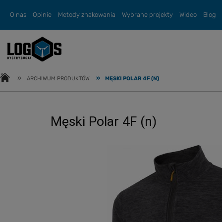
O nas
Opinie
Metody znakowania
Wybrane projekty
Wideo
Blog
»
»
ARCHIWUM PRODUKTÓW
MĘSKI POLAR 4F (N)
Męski Polar 4F (n)