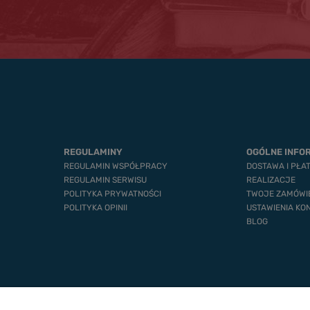
REGULAMINY
OGÓLNE INFO
REGULAMIN WSPÓŁPRACY
DOSTAWA I PŁA
REGULAMIN SERWISU
REALIZACJE
POLITYKA PRYWATNOŚCI
TWOJE ZAMÓWI
POLITYKA OPINII
USTAWIENIA KO
BLOG