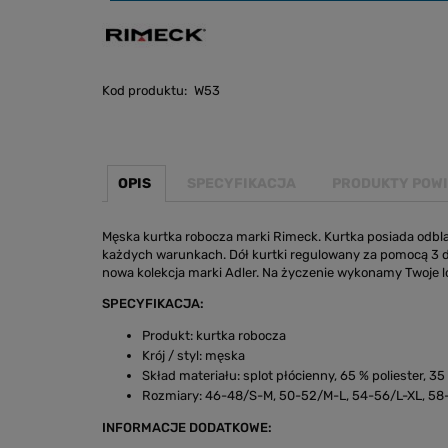
Kod produktu:
W53
OPIS
SPECYFIKACJA
PRODUKTY POW
Męska kurtka robocza marki Rimeck. Kurtka posiada odbla
każdych warunkach. Dół kurtki regulowany za pomocą 3 d
nowa kolekcja marki Adler. Na życzenie wykonamy Twoje 
SPECYFIKACJA:
Produkt: kurtka robocza
Krój / styl: męska
Skład materiału: splot płócienny, 65 % poliester
Rozmiary: 46-48/S-M, 50-52/M-L, 54-56/L-XL, 5
INFORMACJE DODATKOWE: