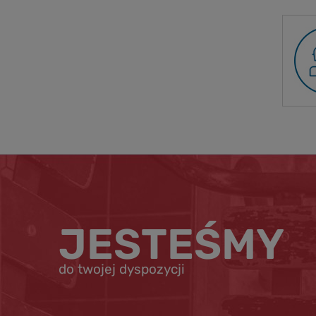
JESTEŚMY
do twojej dyspozycji