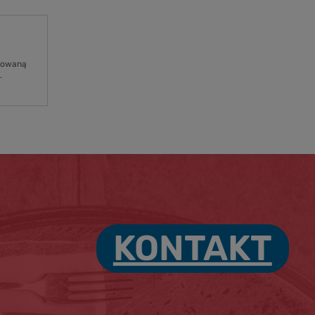
osowaną
.
KONTAKT