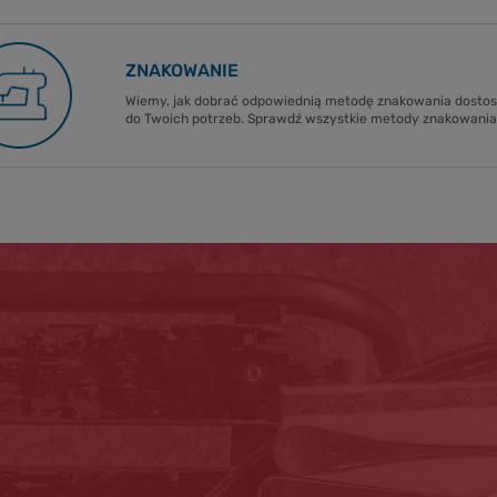
ZNAKOWANIE
Wiemy, jak dobrać odpowiednią metodę znakowania dost
do Twoich potrzeb. Sprawdź wszystkie metody znakowania