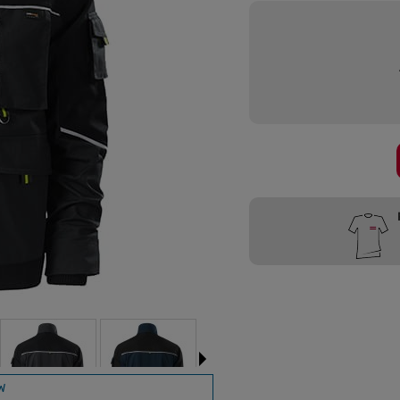
Przygotujemy
W