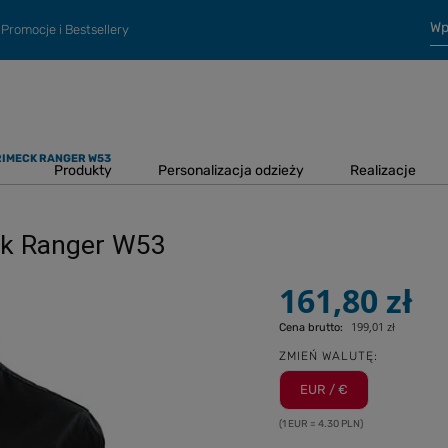
Promocje i Bestsellery
RIMECK RANGER W53
Produkty
Personalizacja odzieży
Realizacje
ck Ranger W53
161,80 zł
199,01 zł
Cena brutto:
ZMIEŃ WALUTĘ:
EUR / €
(1 EUR = 4.30 PLN)