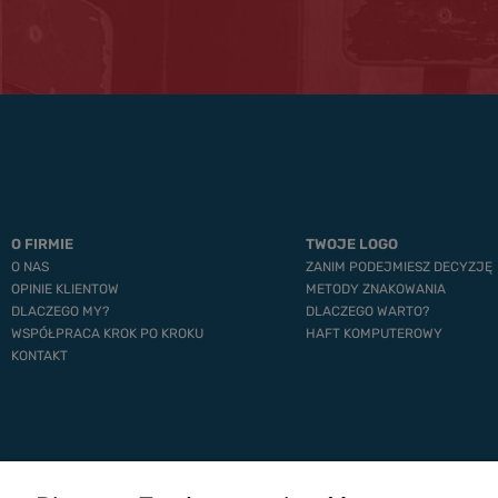
O FIRMIE
TWOJE LOGO
O NAS
ZANIM PODEJMIESZ DECYZJĘ
OPINIE KLIENTOW
METODY ZNAKOWANIA
DLACZEGO MY?
DLACZEGO WARTO?
WSPÓŁPRACA KROK PO KROKU
HAFT KOMPUTEROWY
KONTAKT