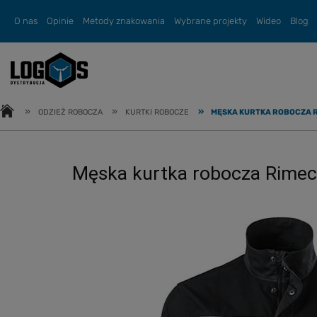
O nas
Opinie
Metody znakowania
Wybrane projekty
Wideo
Blog
»
»
»
ODZIEŻ ROBOCZA
KURTKI ROBOCZE
MĘSKA KURTKA ROBOCZA 
Męska kurtka robocza Rime