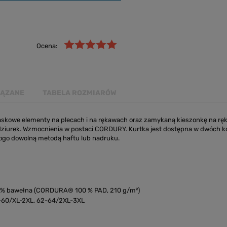
Ocena:
IĄZANE
TABELA ROZMIARÓW
skowe elementy na plecach i na rękawach oraz zamykaną kieszonkę na rękawi
ziurek. Wzmocnienia w postaci CORDURY. Kurtka jest dostępna w dwóch ko
logo dowolną metodą haftu lub nadruku.
, 35 % bawełna (CORDURA® 100 % PAD, 210 g/m²)
8-60/XL-2XL, 62-64/2XL-3XL