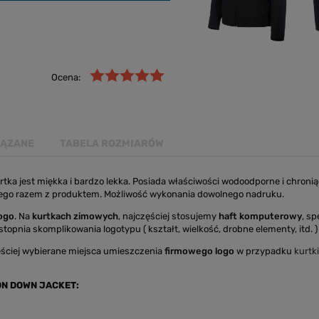
Ocena:
IĄZANE
TABELA ROZMIARÓW
tka jest miękka i bardzo lekka. Posiada właściwości wodoodporne i chronią
nego razem z produktem. Możliwość wykonania dowolnego nadruku.
logo
. Na
kurtkach zimowych
, najczęściej stosujemy
haft komputerowy
, sp
topnia skomplikowania logotypu ( kształt, wielkość, drobne elementy, itd. ) 
ściej wybierane miejsca umieszczenia
firmowego logo
w przypadku
kurtk
ON DOWN JACKET: