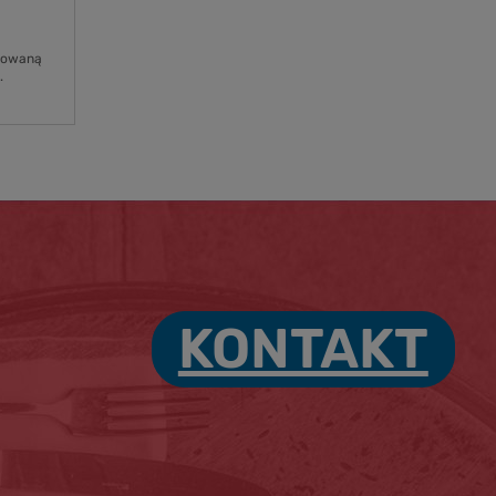
osowaną
.
KONTAKT