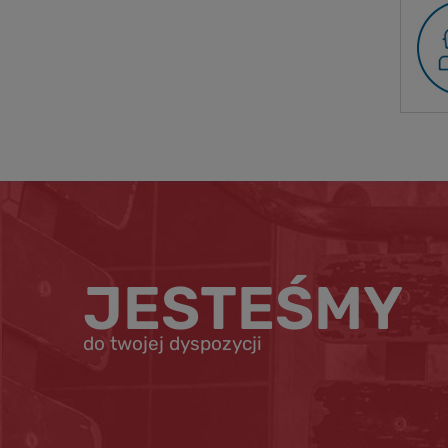
JESTEŚMY
do twojej dyspozycji