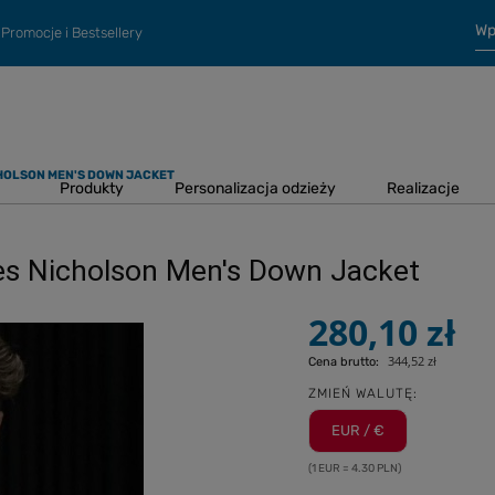
Promocje i Bestsellery
HOLSON MEN'S DOWN JACKET
Produkty
Personalizacja odzieży
Realizacje
s Nicholson Men's Down Jacket
280,10 zł
344,52 zł
Cena brutto:
ZMIEŃ WALUTĘ:
EUR / €
(1 EUR = 4.30 PLN)