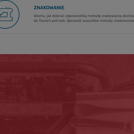
ZNAKOWANIE
Wiemy, jak dobrać odpowiednią metodę znakowania dost
do Twoich potrzeb. Sprawdź wszystkie metody znakowania