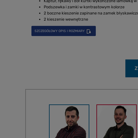
Kaptur, rękawy i dół kurtki wykończone lamówką w
Podszewka i zamki w kontrastowym kolorze
2 boczne kieszenie zapinane na zamek błyskawicz
2 kieszenie wewnętrzne
SZCZEGÓŁOWY OPIS I ROZMIARY
Z