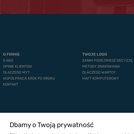
O FIRMIE
TWOJE LOGO
O NAS
ZANIM PODEJMIESZ DECYZJĘ
OPINIE KLIENTOW
METODY ZNAKOWANIA
DLACZEGO MY?
DLACZEGO WARTO?
WSPÓŁPRACA KROK PO KROKU
HAFT KOMPUTEROWY
KONTAKT
Dbamy o Twoją prywatność