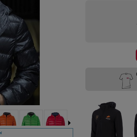
Przygotujemy
W