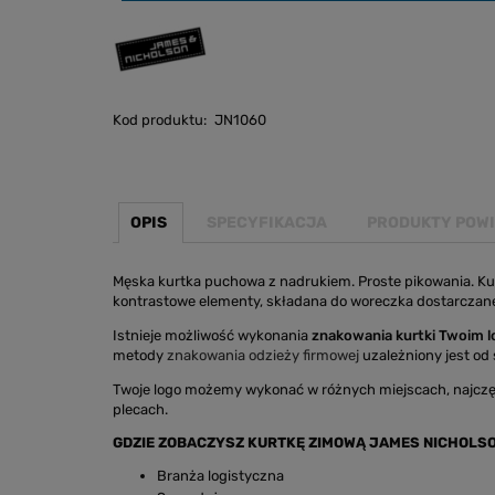
Kod produktu:
JN1060
OPIS
SPECYFIKACJA
PRODUKTY POW
Męska kurtka puchowa z nadrukiem. Proste pikowania. Kur
kontrastowe elementy, składana do woreczka dostarcza
Istnieje możliwość wykonania
znakowania kurtki Twoim 
metody
znakowania odzieży firmowej
uzależniony jest od s
Twoje logo możemy wykonać w różnych miejscach, najczę
plecach.
GDZIE ZOBACZYSZ KURTKĘ ZIMOWĄ JAMES NICHOLS
Branża logistyczna