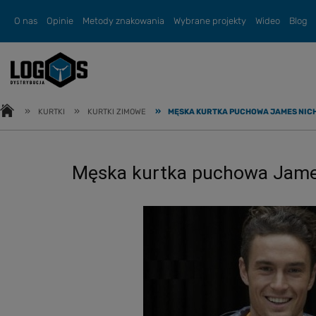
O nas
Opinie
Metody znakowania
Wybrane projekty
Wideo
Blog
»
»
»
KURTKI
KURTKI ZIMOWE
MĘSKA KURTKA PUCHOWA JAMES NIC
Męska kurtka puchowa Jame