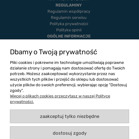
REGULAMINY
Regulamin współpracy
Regulamin serwisu
Polityka prywatności
Polityka opinii
OGÓLNE INFORMACJE
Dostawa i płatność
Realizacje
Dbamy o Twoją prywatność
Twoje zamówienia
Ustawienia konta
Pliki cookies i pokrewne im technologie umożliwiają poprawne
Blog
działanie strony i pomagają nam dostosować ofertę do Twoich
potrzeb. Możesz zaakceptować wykorzystanie przez nas
wszystkich tych plików i przejść do sklepu lub dostosować
użycie plików do swoich preferencji, wybierając opcję "Dostosuj
zgody".
Więcej o plikach cookies przeczytasz w naszej Polityce
prywatności.
zaakceptuj tylko niezbędne
dostosuj zgody