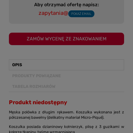
Aby otrzymać ofertę napisz:
zapytania@
POKAŻ EMAIL
ZAMÓW WYCENĘ ZE ZNAKOWANIEM
OPIS
PRODUKTY POWIĄZANE
TABELA ROZMIARÓW
Produkt niedostępny
Męska polówka z długim rękawem. Koszulka wykonana jest z
półczesanej bawełny (delikatny materiał Micro-Piqué).
Koszulka posiada dzianinowy kołnierzyk, plisę z 3 guzikami w
kolorze tkaniny, taśmę wzmacniająca