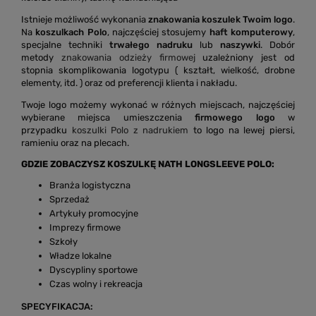
Istnieje możliwość wykonania
znakowania koszulek Twoim logo
.
Na
koszulkach Polo
, najczęściej stosujemy
haft komputerowy
,
specjalne techniki
trwałego nadruku
lub
naszywki
. Dobór
metody
znakowania odzieży firmowej
uzależniony jest od
stopnia skomplikowania logotypu ( kształt, wielkość, drobne
elementy, itd. ) oraz od preferencji klienta i nakładu.
Twoje logo możemy wykonać w różnych miejscach, najczęściej
wybierane miejsca umieszczenia
firmowego logo
w
przypadku
koszulki Polo z nadrukiem
to logo na lewej piersi,
ramieniu oraz na plecach.
GDZIE ZOBACZYSZ KOSZULKĘ NATH LONGSLEEVE POLO:
Branża logistyczna
Sprzedaż
Artykuły promocyjne
Imprezy firmowe
Szkoły
Władze lokalne
Dyscypliny sportowe
Czas wolny i rekreacja
SPECYFIKACJA: