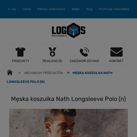
O nas
Opinie
Metody znakowania
Wideo
Blog
Promocje i Bestsellery
PRODUKTY
REALIZACJE
ZADZWOŃ DO NAS
KONTAKT
»
»
ARCHIWUM PRODUKTÓW
MĘSKA KOSZULKA NATH
LONGSLEEVE POLO (N)
Męska koszulka Nath Longsleeve Polo (n)