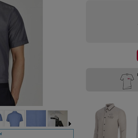
Przygotujemy
W