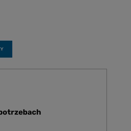
ŻY
 potrzebach