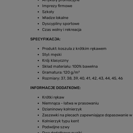
Imprezy firmowe
Szkoły
Władze lokalne
Dyscypliny sportowe
Czas wolny i rekreacja
SPECYFIKACJA:
Produkt: koszula z krótkim rękawem
Styl: męski
Krój: klasyczny
Skład materiału: 100% bawełna
Gramatura: 120 g/m²
Rozmiary: 37, 38, 39, 40, 41, 42, 43, 44, 45, 46
INFORMACJE DODATKOWE:
Krótki rękaw
Niemnąca - łatwa w prasowaniu
Dzianinowy kołnierzyk
Zaszewki na plecach zapewniające dopasowanie w t
Kołnierzyk typu kent
Podwójne szwy
Dwa dodatkowe guziki