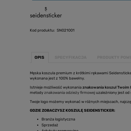
Kod produktu:
SN021001
OPIS
SPECYFIKACJA
PRODUKTY POW
Męska koszula premium z krótkimi rękawami Seidensticker
wykonana jest z 100% bawełny.
Istnieje możliwość wykonania
znakowania koszul Twoim 
metody
znakowania odzieży firmowej
uzależniony jest od s
Twoje logo możemy wykonać w różnych miejscach, najczę
GDZIE ZOBACZYSZ KOSZULĘ SEIDENSTICKER:
Branża logistyczna
Sprzedaż
Artykuły promocyjne