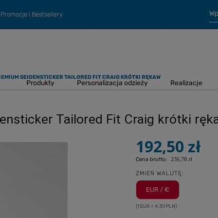
Promocje i Bestsellery
EMIUM SEIDENSTICKER TAILORED FIT CRAIG KRÓTKI RĘKAW
Produkty
Personalizacja odzieży
Realizacje
sticker Tailored Fit Craig krótki ręk
192,50 zł
236,78 zł
Cena brutto:
ZMIEŃ WALUTĘ:
EUR / €
(1 EUR = 4.30 PLN)