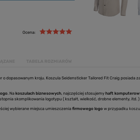
Ocena:
IĄZANE
TABELA ROZMIARÓW
 o dopasowanym kroju. Koszula Seidensticker Tailored Fit Craig posiada z
logo
. Na
koszulach biznesowych
, najczęściej stosujemy
haft komputerow
topnia skomplikowania logotypu ( kształt, wielkość, drobne elementy, itd. ) 
ściej wybierane miejsca umieszczenia
firmowego logo
w przypadku
koszu