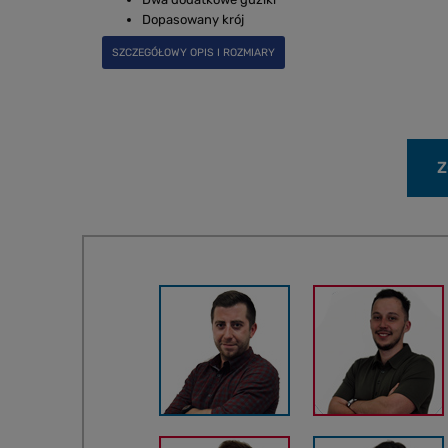
Dopasowany krój
SZCZEGÓŁOWY OPIS I ROZMIARY
Z