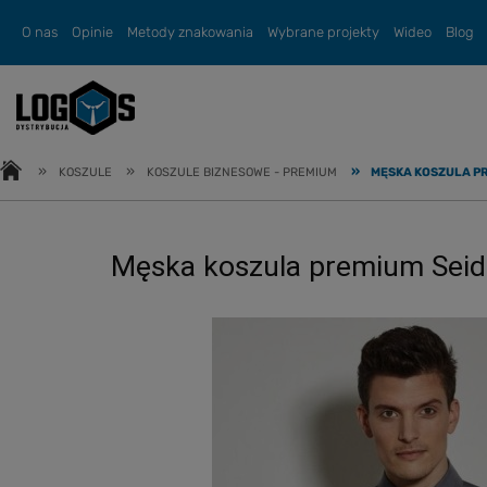
O nas
Opinie
Metody znakowania
Wybrane projekty
Wideo
Blog
»
»
»
KOSZULE
KOSZULE BIZNESOWE - PREMIUM
MĘSKA KOSZULA PR
Męska koszula premium Seiden