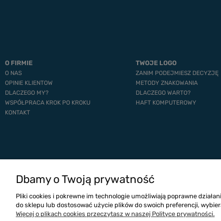
O FIRMIE
TWOJE LOGO
O NAS
ZANIM PODEJMIESZ DECYZJĘ
OPINIE KLIENTOW
METODY ZNAKOWANIA
DLACZEGO MY?
DLACZEGO WARTO?
WSPÓŁPRACA KROK PO KROKU
HAFT KOMPUTEROWY
KONTAKT
Dbamy o Twoją prywatność
Pliki cookies i pokrewne im technologie umożliwiają poprawne działa
do sklepu lub dostosować użycie plików do swoich preferencji, wybier
Więcej o plikach cookies przeczytasz w naszej Polityce prywatności.