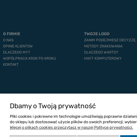
O FIRMIE
TWOJE LOGO
O NAS
ZANIM PODEJMIESZ DECYZJĘ
OPINIE KLIENTOW
METODY ZNAKOWANIA
DLACZEGO MY?
DLACZEGO WARTO?
WSPÓŁPRACA KROK PO KROKU
HAFT KOMPUTEROWY
KONTAKT
Dbamy o Twoją prywatność
Pliki cookies i pokrewne im technologie umożliwiają poprawne działa
do sklepu lub dostosować użycie plików do swoich preferencji, wybier
Więcej o plikach cookies przeczytasz w naszej Polityce prywatności.