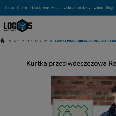
O nas
Opinie
Metody znakowania
Wybrane projekty
Wideo
Blog
»
»
ARCHIWUM PRODUKTÓW
KURTKA PRZECIWDESZCZOWA REGATTA HONE
Kurtka przeciwdeszczowa Reg