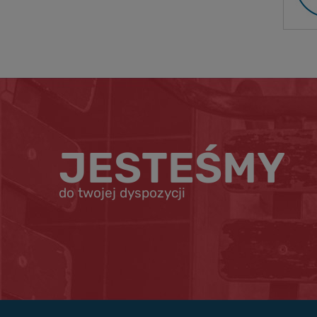
JESTEŚMY
do twojej dyspozycji