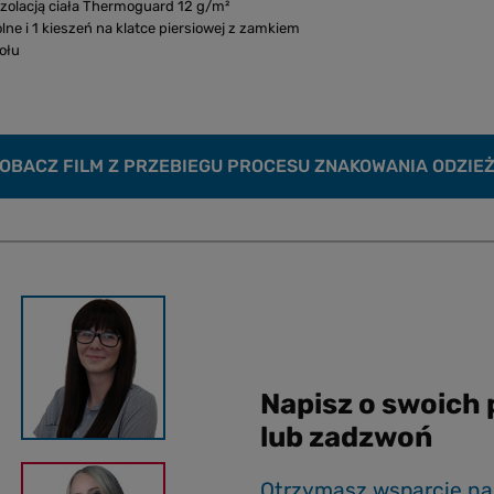
izolacją ciała Thermoguard 12 g/m²
ne i 1 kieszeń na klatce piersiowej z zamkiem
ołu
OBACZ FILM Z PRZEBIEGU PROCESU ZNAKOWANIA ODZIE
Napisz o swoich
lub zadzwoń
Otrzymasz wsparcie na