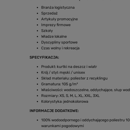
Branża logistyczna
Sprzedaż
Artykuły promocyjne
Imprezy firmowe
Szkoły
Władze lokalne
Dyscypliny sportowe
Czas wolny i rekreacja
SPECYFIKACJA:
Produkt: kurtki na deszcz i wiatr
Krój / styl: męski / unisex
Skład materiału: poliester z recyklingu
Gramatura: 105 g/m²
Właściwości: wodoszczelne, oddychające, słup w
Rozmiary: XS, S, M, L, XL, XXL, 3XL
Kolorystyka: jednokolorowa
INFORMACJE DODATKOWE:
100% wodoodpornego i oddychającego poliestru 10 
warunkami pogodowymi