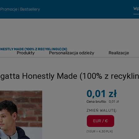
Promocje i Bestsellery
STLY MADE (100% Z RECYKLINGU) (N)
Produkty
Personalizacja odzieży
Realizacje
atta Honestly Made (100% z recyklin
0,01 zł
0,01 zł
Cena brutto:
ZMIEŃ WALUTĘ:
EUR / €
(1 EUR = 4.30 PLN)