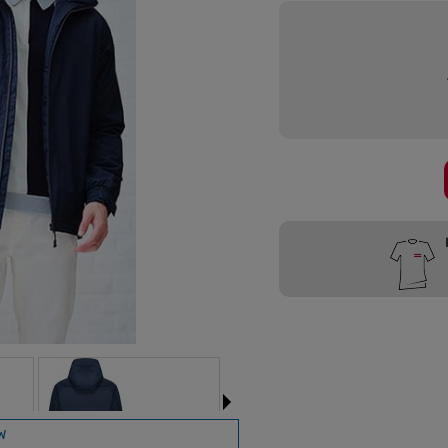
Przygotujemy
W