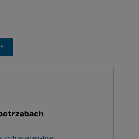
ŻY
 potrzebach
szych specjalistów