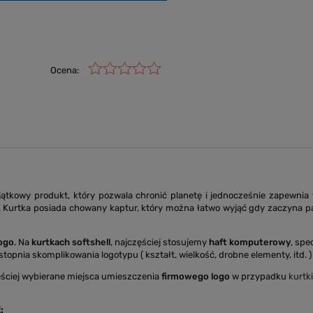
Ocena:
tkowy produkt, który pozwala chronić planetę i jednocześnie zapewnia
Kurtka posiada chowany kaptur, który można łatwo wyjąć gdy zaczyna pada
logo
. Na
kurtkach softshell
, najczęściej stosujemy
haft komputerowy
, spe
topnia skomplikowania logotypu ( kształt, wielkość, drobne elementy, itd. ) 
ściej wybierane miejsca umieszczenia
firmowego logo
w przypadku
kurtk
: