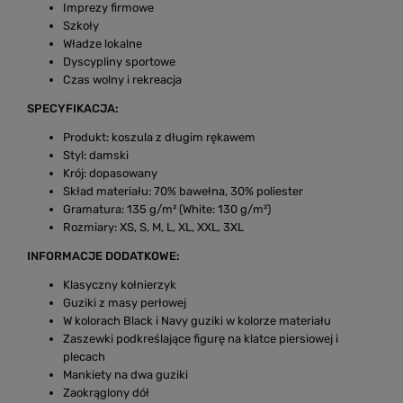
Imprezy firmowe
Szkoły
Władze lokalne
Dyscypliny sportowe
Czas wolny i rekreacja
SPECYFIKACJA:
Produkt: koszula z długim rękawem
Styl: damski
Krój: dopasowany
Skład materiału: 70% bawełna, 30% poliester
Gramatura: 135 g/m² (White: 130 g/m²)
Rozmiary: XS, S, M, L, XL, XXL, 3XL
INFORMACJE DODATKOWE:
Klasyczny kołnierzyk
Guziki z masy perłowej
W kolorach Black i Navy guziki w kolorze materiału
Zaszewki podkreślające figurę na klatce piersiowej i
plecach
Mankiety na dwa guziki
Zaokrąglony dół