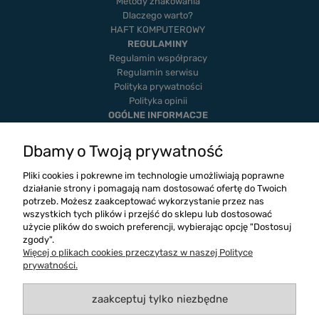
Metody znakowania
Dlaczego warto?
HAFT KOMPUTEROWY
REGULAMINY
Regulamin współpracy
Regulamin serwisu
Polityka prywatności
Polityka opinii
OGÓLNE INFORMACJE
Dostawa i płatność
Realizacje
Dbamy o Twoją prywatność
Twoje zamówienia
Ustawienia konta
Pliki cookies i pokrewne im technologie umożliwiają poprawne
Blog
działanie strony i pomagają nam dostosować ofertę do Twoich
potrzeb. Możesz zaakceptować wykorzystanie przez nas
wszystkich tych plików i przejść do sklepu lub dostosować
użycie plików do swoich preferencji, wybierając opcję "Dostosuj
zgody".
Więcej o plikach cookies przeczytasz w naszej Polityce
prywatności.
zaakceptuj tylko niezbędne