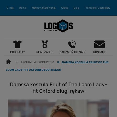
O nas
Opinie
Metody znakowania
Wideo
Blog
Promocje i Bestsellery
PRODUKTY
REALIZACJE
ZADZWOŃ DO NAS
KONTAKT
»
»
ARCHIWUM PRODUKTÓW
DAMSKA KOSZULA FRUIT OF THE
LOOM LADY-FIT OXFORD DŁUGI RĘKAW
Damska koszula Fruit of The Loom Lady-
fit Oxford długi rękaw