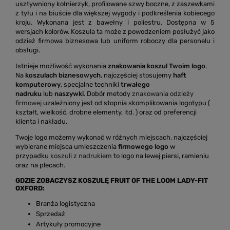
usztywniony kołnierzyk, profilowane szwy boczne, z zaszewkami
z tyłu i na biuście dla większej wygody i podkreślenia kobiecego
kroju. Wykonana jest z bawełny i poliestru. Dostępna w 5
wersjach kolorów. Koszula ta może z powodzeniem posłużyć jako
odzież firmowa biznesowa lub uniform roboczy dla personelu i
obsługi.
Istnieje możliwość wykonania
znakowania koszul Twoim logo
.
Na
koszulach biznesowych
, najczęściej stosujemy
haft
komputerowy
, specjalne techniki
trwałego
nadruku
lub
naszywki
. Dobór metody
znakowania odzieży
firmowej
uzależniony jest od stopnia skomplikowania logotypu (
kształt, wielkość, drobne elementy, itd. ) oraz od preferencji
klienta i nakładu.
Twoje logo możemy wykonać w różnych miejscach, najczęściej
wybierane miejsca umieszczenia
firmowego logo
w
przypadku
koszuli z nadrukiem
to logo na lewej piersi, ramieniu
oraz na plecach.
GDZIE ZOBACZYSZ KOSZULĘ FRUIT OF THE LOOM LADY-FIT
OXFORD:
Branża logistyczna
Sprzedaż
Artykuły promocyjne