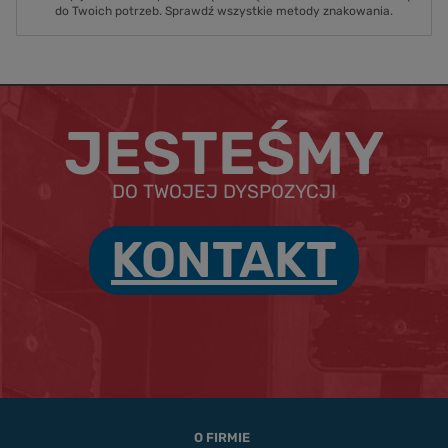
do Twoich potrzeb. Sprawdź wszystkie metody znakowania.
JESTEŚMY
DO TWOJEJ DYSPOZYCJI
KONTAKT
O FIRMIE