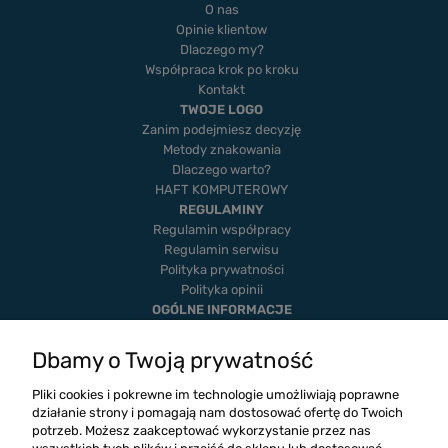
O nas
Opinie klientow
Dlaczego my?
Współpraca krok po kroku
Kontakt
TWOJE LOGO
Zanim podejmiesz decyzję
Metody znakowania
Dlaczego warto?
HAFT KOMPUTEROWY
REGULAMINY
Regulamin współpracy
Regulamin serwisu
Polityka prywatności
Polityka opinii
OGÓLNE INFORMACJE
Dostawa i płatność
Realizacje
Dbamy o Twoją prywatność
Twoje zamówienia
Ustawienia konta
Pliki cookies i pokrewne im technologie umożliwiają poprawne
Blog
działanie strony i pomagają nam dostosować ofertę do Twoich
potrzeb. Możesz zaakceptować wykorzystanie przez nas