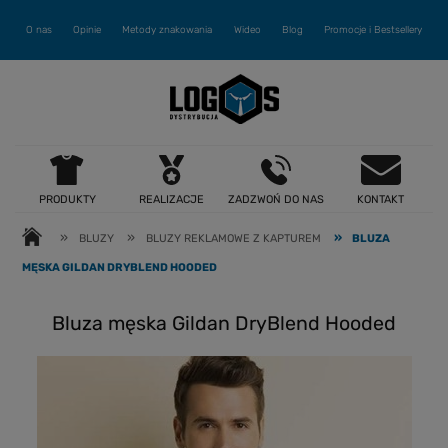
O nas
Opinie
Metody znakowania
Wideo
Blog
Promocje i Bestsellery
PRODUKTY
REALIZACJE
ZADZWOŃ DO NAS
KONTAKT
»
»
»
BLUZY
BLUZY REKLAMOWE Z KAPTUREM
BLUZA
MĘSKA GILDAN DRYBLEND HOODED
Bluza męska Gildan DryBlend Hooded