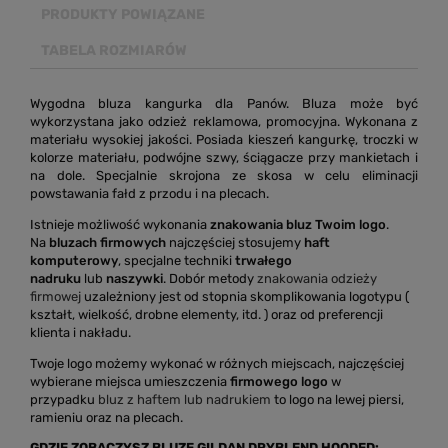
PRODUKTY POWIĄZANE
TABELA ROZMIARÓW
Wygodna bluza kangurka dla Panów. Bluza może być
wykorzystana jako odzież reklamowa, promocyjna. Wykonana z
materiału wysokiej jakości. Posiada kieszeń kangurkę, troczki w
kolorze materiału, podwójne szwy, ściągacze przy mankietach i
na dole. Specjalnie skrojona ze skosa w celu eliminacji
powstawania fałd z przodu i na plecach.
Istnieje możliwość wykonania
znakowania bluz Twoim logo
.
Na
bluzach firmowych
najczęściej stosujemy
haft
komputerowy
, specjalne techniki
trwałego
nadruku
lub
naszywki
. Dobór metody
znakowania odzieży
firmowej
uzależniony jest od stopnia skomplikowania logotypu (
kształt, wielkość, drobne elementy, itd. ) oraz od preferencji
klienta i nakładu.
Twoje logo możemy wykonać w różnych miejscach, najczęściej
wybierane miejsca umieszczenia
firmowego logo
w
przypadku
bluz z haftem lub nadrukiem
to logo na lewej piersi,
ramieniu oraz na plecach.
GDZIE ZOBACZYSZ BLUZĘ GILDAN DRYBLEND HOODED: