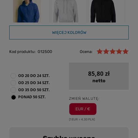
WIĘCEJ KOLORÓW
Kod produktu:
G12500
Ocena:
85,80 zł
OD 20 DO 24 SZT.
netto
OD 25 DO 34 SZT.
OD 35 DO 50 SZT.
PONAD 50 SZT.
ZMIEŃ WALUTĘ:
EUR / €
(1 EUR = 4.30 PLN)