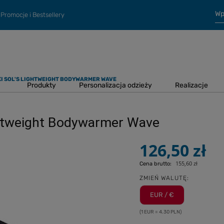
Promocje i Bestsellery
I SOL'S LIGHTWEIGHT BODYWARMER WAVE
Produkty
Personalizacja odzieży
Realizacje
ghtweight Bodywarmer Wave
126,50 zł
155,60 zł
Cena brutto:
ZMIEŃ WALUTĘ:
EUR / €
(1 EUR = 4.30 PLN)