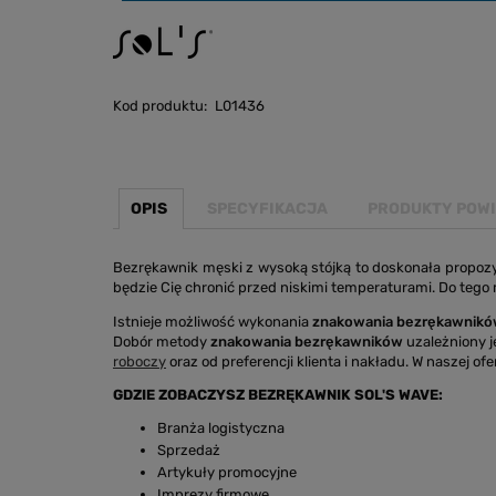
Kod produktu:
L01436
OPIS
SPECYFIKACJA
PRODUKTY POW
Bezrękawnik męski z wysoką stójką to doskonała propozyc
będzie Cię chronić przed niskimi temperaturami. Do tego
Istnieje możliwość wykonania
znakowania bezrękawnikó
Dobór metody
znakowania bezrękawników
uzależniony j
roboczy
oraz od preferencji klienta i nakładu. W naszej ofe
GDZIE ZOBACZYSZ BEZRĘKAWNIK SOL'S WAVE:
Branża logistyczna
Sprzedaż
Artykuły promocyjne
Imprezy firmowe