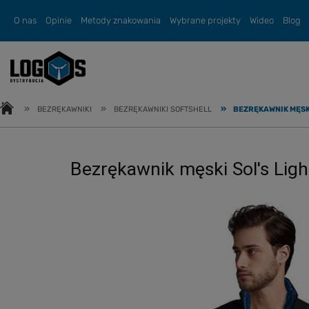
O nas
Opinie
Metody znakowania
Wybrane projekty
Wideo
Blog
»
»
»
BEZRĘKAWNIKI
BEZRĘKAWNIKI SOFTSHELL
BEZRĘKAWNIK MĘSK
Bezrękawnik męski Sol's Li