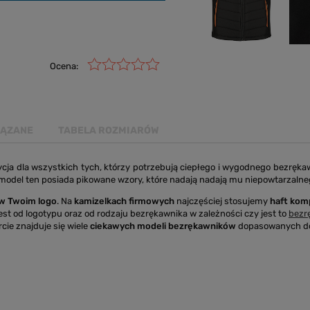
Ocena:
IĄZANE
TABELA ROZMIARÓW
ja dla wszystkich tych, którzy potrzebują ciepłego i wygodnego bezrękawn
 model ten posiada pikowane wzory, które nadają nadają mu niepowtarzalneg
w Twoim logo
. Na
kamizelkach firmowych
najczęściej stosujemy
haft ko
est od logotypu oraz od rodzaju bezrękawnika w zależności czy jest to
bezr
rcie znajduje się wiele
ciekawych modeli bezrękawników
dopasowanych do 