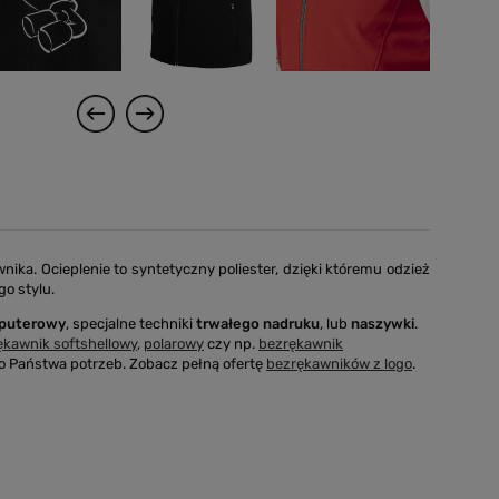
ika. Ocieplenie to syntetyczny poliester, dzięki któremu odzież
o stylu.
mputerowy
, specjalne techniki
trwałego nadruku
, lub
naszywki
.
ękawnik softshellowy
,
polarowy
czy np.
bezrękawnik
Państwa potrzeb. Zobacz pełną ofertę
bezrękawników z logo
.