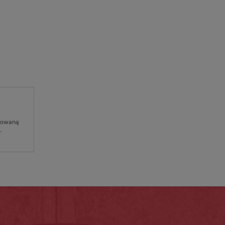
osowaną
.