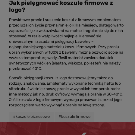
Jak pielęgnować koszule firmowe z
logo?
Prawidłowe pranie i suszenie koszul z firmowym emblematem
przedłuża ich życie przynajmniej o kilka miesięcy, dlatego warto
zapoznać się ze wskazówkami na metce i regularnie się do nich
stosować. W razie wątpliwości najlepiej kierować się
uniwersalnymi zasadami pielęgnacji bawełny –
najpopularniejszego materiału koszul firmowych. Przy praniu
ubrań wykonanych w 100% z bawełny można pozwolić sobie na
wyższą temperaturę wody. Jeśli materiał zawiera dodatek
syntetycznych włókien (elastan, wiskoza, poliester), nie należy
przekraczać 40ºC.
Sposób pielęgnacji koszul z logo dostosowujemy także do
rodzaju znakowania. Emblematy wykonane techniką haftu lub
sitodruku świetnie znoszą pranie w wysokich temperaturach;
inne metody, jak np. druk cyfrowy, wymagają prania w 30-40ºC.
Jeśli koszula z logo firmowym wymaga prasowania, przed jego
rozpoczęciem warto wywinąć ubranie na lewą stronę.
#koszule biznesowe
#koszule firmowe