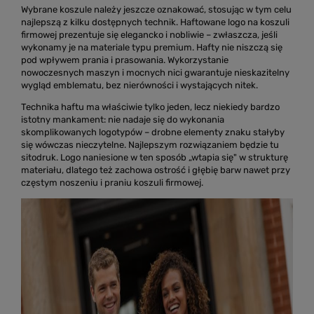
Wybrane koszule należy jeszcze oznakować, stosując w tym celu
najlepszą z kilku dostępnych technik. Haftowane logo na koszuli
firmowej prezentuje się elegancko i nobliwie – zwłaszcza, jeśli
wykonamy je na materiale typu premium. Hafty nie niszczą się
pod wpływem prania i prasowania. Wykorzystanie
nowoczesnych maszyn i mocnych nici gwarantuje nieskazitelny
wygląd emblematu, bez nierówności i wystających nitek.
Technika haftu ma właściwie tylko jeden, lecz niekiedy bardzo
istotny mankament: nie nadaje się do wykonania
skomplikowanych logotypów – drobne elementy znaku stałyby
się wówczas nieczytelne. Najlepszym rozwiązaniem będzie tu
sitodruk. Logo naniesione w ten sposób „wtapia się" w strukturę
materiału, dlatego też zachowa ostrość i głębię barw nawet przy
częstym noszeniu i praniu koszuli firmowej.