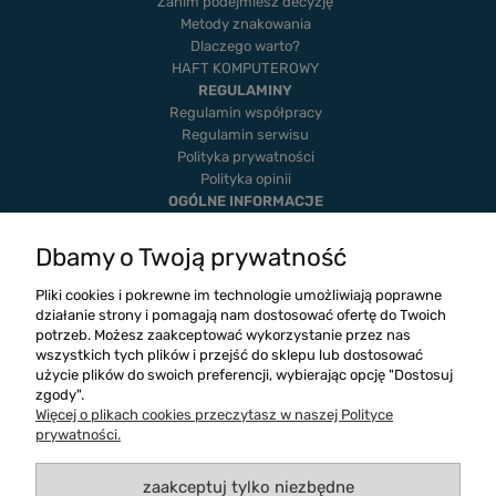
Zanim podejmiesz decyzję
Metody znakowania
Dlaczego warto?
HAFT KOMPUTEROWY
REGULAMINY
Regulamin współpracy
Regulamin serwisu
Polityka prywatności
Polityka opinii
OGÓLNE INFORMACJE
Dostawa i płatność
Realizacje
Dbamy o Twoją prywatność
Twoje zamówienia
Ustawienia konta
Pliki cookies i pokrewne im technologie umożliwiają poprawne
Blog
działanie strony i pomagają nam dostosować ofertę do Twoich
potrzeb. Możesz zaakceptować wykorzystanie przez nas
wszystkich tych plików i przejść do sklepu lub dostosować
użycie plików do swoich preferencji, wybierając opcję "Dostosuj
zgody".
Więcej o plikach cookies przeczytasz w naszej Polityce
prywatności.
zaakceptuj tylko niezbędne