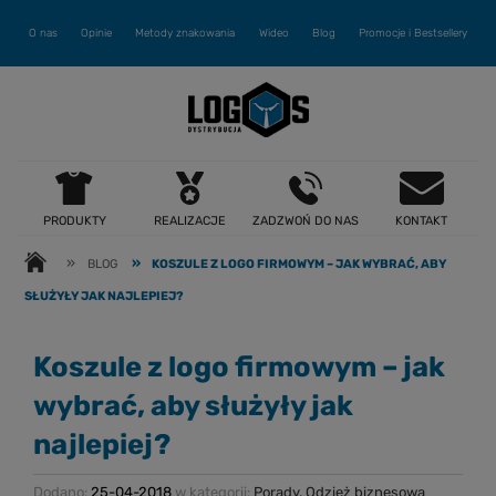
O nas
Opinie
Metody znakowania
Wideo
Blog
Promocje i Bestsellery
PRODUKTY
REALIZACJE
ZADZWOŃ DO NAS
KONTAKT
»
»
BLOG
KOSZULE Z LOGO FIRMOWYM – JAK WYBRAĆ, ABY
SŁUŻYŁY JAK NAJLEPIEJ?
Koszule z logo firmowym – jak
wybrać, aby służyły jak
najlepiej?
Dodano:
25-04-2018
w kategorii:
Porady
,
Odzież biznesowa