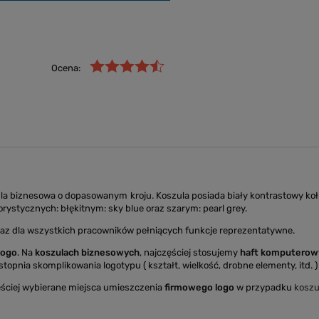
Ocena:
biznesowa o dopasowanym kroju. Koszula posiada biały kontrastowy kołnie
rystycznych: błękitnym: sky blue oraz szarym: pearl grey.
raz dla wszystkich pracowników pełniących funkcje reprezentatywne.
logo
. Na
koszulach biznesowych
, najczęściej stosujemy
haft komputerow
topnia skomplikowania logotypu ( kształt, wielkość, drobne elementy, itd. ) 
ściej wybierane miejsca umieszczenia
firmowego logo
w przypadku
koszu