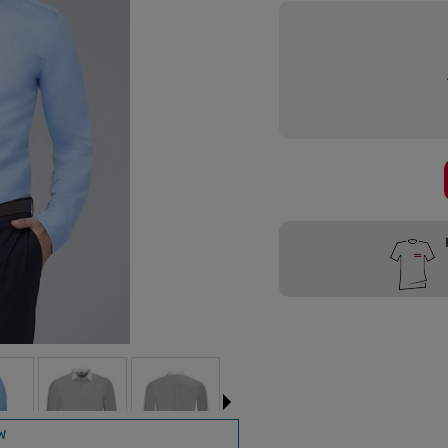
Przygotujemy
W