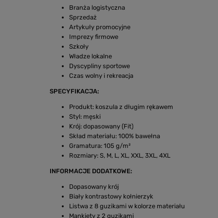
Branża logistyczna
Sprzedaż
Artykuły promocyjne
Imprezy firmowe
Szkoły
Władze lokalne
Dyscypliny sportowe
Czas wolny i rekreacja
SPECYFIKACJA:
Produkt: koszula z długim rękawem
Styl: męski
Krój: dopasowany (Fit)
Skład materiału: 100% bawełna
Gramatura: 105 g/m²
Rozmiary: S, M, L, XL, XXL, 3XL, 4XL
INFORMACJE DODATKOWE:
Dopasowany krój
Biały kontrastowy kołnierzyk
Listwa z 8 guzikami w kolorze materiału
Mankiety z 2 guzikami