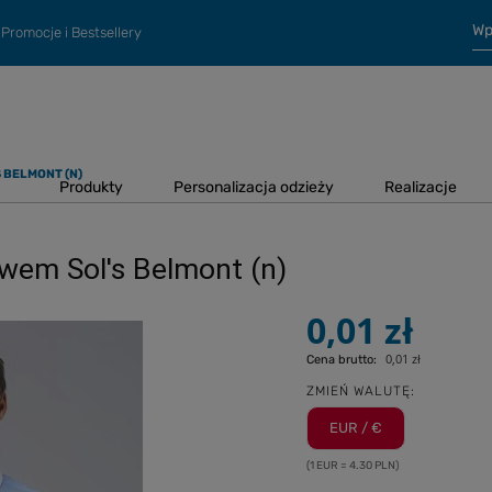
Promocje i Bestsellery
 BELMONT (N)
Produkty
Personalizacja odzieży
Realizacje
wem Sol's Belmont (n)
0,01 zł
0,01 zł
Cena brutto:
ZMIEŃ WALUTĘ:
EUR / €
(1 EUR = 4.30 PLN)