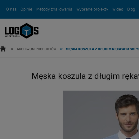
O nas
Opinie
Metody znakowania
Wybrane projekty
Wideo
Blog
»
»
ARCHIWUM PRODUKTÓW
MĘSKA KOSZULA Z DŁUGIM RĘKAWEM SOL'S
Męska koszula z długim ręka