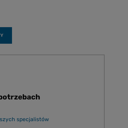
ŻY
 potrzebach
szych specjalistów