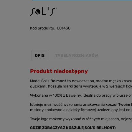
Kod produktu:
L01430
OPIS
TABELA ROZMIARÓW
Produkt niedostępny
Model Sol's
Belmont
to nowoczesna, modna męska koszula 
guzikami. Koszula marki
Sol's
występuje w 2 wersjach kolo
Wykonana w 100% z bawełny. Idealna do pracy w biurze o
Istnieje możliwość wykonania
znakowania koszul Twoim 
metody
znakowania odzieży firmowej
uzależniony jest od s
Twoje logo możemy wykonać w różnych miejscach, najczę
GDZIE ZOBACZYSZ KOSZULĘ SOL'S BELMONT: