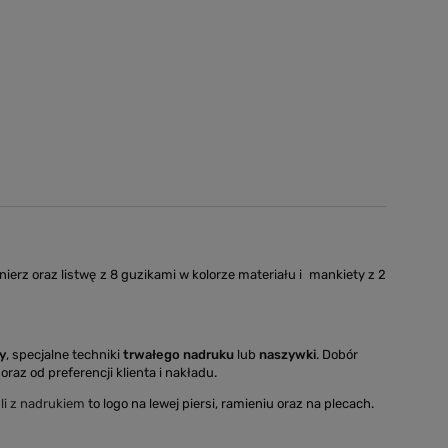
rz oraz listwę z 8 guzikami w kolorze materiału i mankiety z 2
y
, specjalne techniki
trwałego nadruku
lub
naszywki
. Dobór
oraz od preferencji klienta i nakładu.
li z nadrukiem
to logo na lewej piersi, ramieniu oraz na plecach.