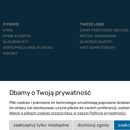
O FIRMIE
TWOJE LOGO
O NAS
ZANIM PODEJMIESZ DECYZJĘ
OPINIE KLIENTOW
METODY ZNAKOWANIA
DLACZEGO MY?
DLACZEGO WARTO?
WSPÓŁPRACA KROK PO KROKU
HAFT KOMPUTEROWY
KONTAKT
Dbamy o Twoją prywatność
Pliki cookies i pokrewne im technologie umożliwiają poprawne działa
do sklepu lub dostosować użycie plików do swoich preferencji, wybier
Więcej o plikach cookies przeczytasz w naszej Polityce prywatności.
zaakceptuj tylko niezbędne
dostosuj zgody
zaakc