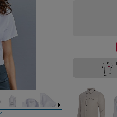
Przygotujemy
W