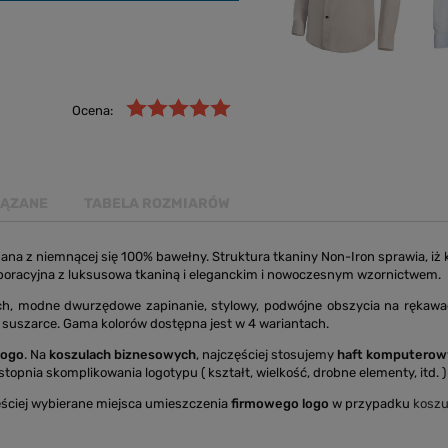
Ocena:
IĄZANE
TABELA ROZMIARÓW
ana z niemnącej się 100% bawełny. Struktura tkaniny Non-Iron sprawia, i
rporacyjna z luksusowa tkaniną i eleganckim i nowoczesnym wzornictwem.
ch, modne dwurzędowe zapinanie, stylowy, podwójne obszycia na rękawac
 suszarce. Gama kolorów dostępna jest w 4 wariantach.
logo
. Na
koszulach biznesowych
, najczęściej stosujemy
haft komputerow
topnia skomplikowania logotypu ( kształt, wielkość, drobne elementy, itd. ) 
ściej wybierane miejsca umieszczenia
firmowego logo
w przypadku
koszu