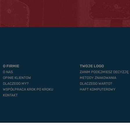
O FIRMIE
TWOJE LOGO
O NAS
ZANIM PODEJMIESZ DECYZJĘ
OPINIE KLIENTOW
METODY ZNAKOWANIA
DLACZEGO MY?
DLACZEGO WARTO?
WSPÓŁPRACA KROK PO KROKU
HAFT KOMPUTEROWY
KONTAKT