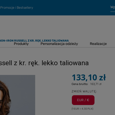
Promocje i Bestsellery
ON-IRON RUSSELL Z KR. RĘK. LEKKO TALIOWANA
Produkty
Personalizacja odzieży
Realizacje
ll z kr. ręk. lekko taliowana
133,10 zł
163,71 zł
Cena brutto:
ZMIEŃ WALUTĘ:
EUR / €
(1 EUR = 4.30 PLN)