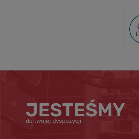
JESTEŚMY
do twojej dyspozycji