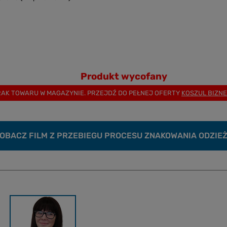
Produkt wycofany
AK TOWARU W MAGAZYNIE. PRZEJDŹ DO PEŁNEJ OFERTY
KOSZUL BIZN
OBACZ FILM Z PRZEBIEGU PROCESU ZNAKOWANIA ODZIE