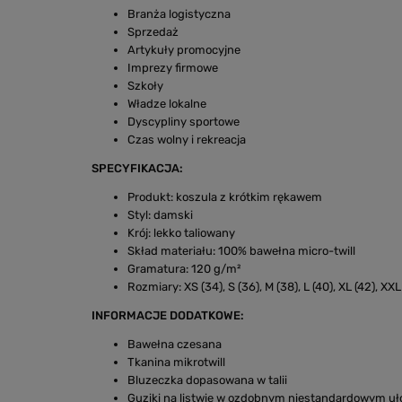
Branża logistyczna
Sprzedaż
Artykuły promocyjne
Imprezy firmowe
Szkoły
Władze lokalne
Dyscypliny sportowe
Czas wolny i rekreacja
SPECYFIKACJA:
Produkt: koszula z krótkim rękawem
Styl: damski
Krój: lekko taliowany
Skład materiału: 100% bawełna micro-twill
Gramatura: 120 g/m²
Rozmiary: XS (34), S (36), M (38), L (40), XL (42), XXL
INFORMACJE DODATKOWE:
Bawełna czesana
Tkanina mikrotwill
Bluzeczka dopasowana w talii
Guziki na listwie w ozdobnym niestandardowym uło