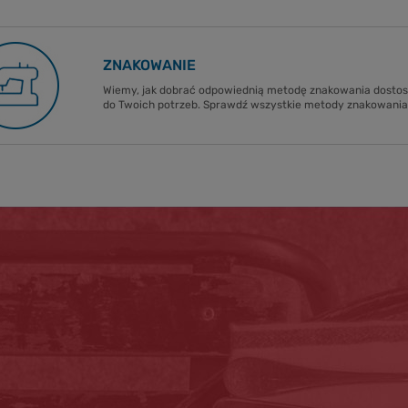
ZNAKOWANIE
Wiemy, jak dobrać odpowiednią metodę znakowania dost
do Twoich potrzeb. Sprawdź wszystkie metody znakowania