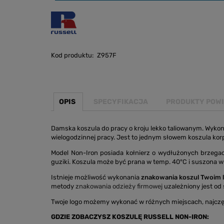
Kod produktu:
Z957F
OPIS
SPECYFIKACJA
PRODUKTY POW
Damska koszula do pracy o kroju lekko taliowanym. Wykon
wielogodzinnej pracy. Jest to jednym słowem koszula ko
Model Non-Iron posiada kołnierz o wydłużonych brzega
guziki. Koszula może być prana w temp. 40°C i suszona w
Istnieje możliwość wykonania
znakowania koszul Twoim 
metody
znakowania odzieży firmowej
uzależniony jest od s
Twoje logo możemy wykonać w różnych miejscach, najczę
GDZIE ZOBACZYSZ KOSZULĘ RUSSELL NON-IRON: