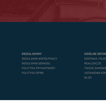
REGULAMINY
OGÓLNE INFO
REGULAMIN WSPÓŁPRACY
DOSTAWA I PŁA
REGULAMIN SERWISU
REALIZACJE
POLITYKA PRYWATNOŚCI
TWOJE ZAMÓWI
POLITYKA OPINII
USTAWIENIA KO
BLOG