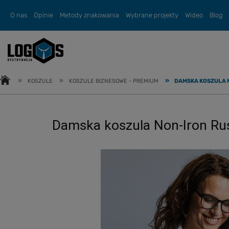
O nas
Opinie
Metody znakowania
Wybrane projekty
Wideo
Blog
»
»
»
KOSZULE
KOSZULE BIZNESOWE - PREMIUM
DAMSKA KOSZULA N
Damska koszula Non-Iron Russe