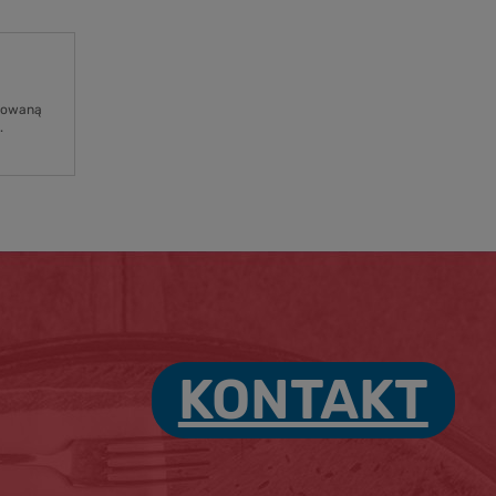
osowaną
.
KONTAKT