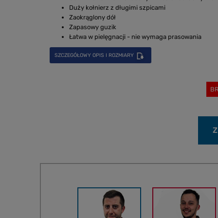
Duży kołnierz z długimi szpicami
Zaokrąglony dół
Zapasowy guzik
Łatwa w pielęgnacji - nie wymaga prasowania
SZCZEGÓŁOWY OPIS I ROZMIARY
BR
Z