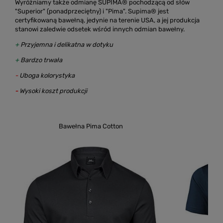
Wyróżniamy także odmianę SUPIMA® pochodzącą od słów
"Superior" (ponadprzeciętny) i "Pima". Supima® jest
certyfikowaną bawełną, jedynie na terenie USA, a jej produkcja
stanowi zaledwie odsetek wśród innych odmian bawełny.
+
Przyjemna i delikatna w dotyku
+
Bardzo trwała
-
Uboga kolorystyka
-
Wysoki koszt produkcji
Bawełna Pima Cotton