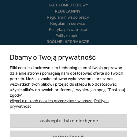
HAFT KOMPUTEROWY
REGULAMINY
Regulamin współpracy
Regulamin serwisu
Polityka prywatności
Polityka opinii
OGÓLNE INFORMACJE
Dostawa i płatność
Realizacje
Dbamy o Twoją prywatność
Twoje zamówienia
Ustawienia konta
Pliki cookies i pokrewne im technologie umożliwiają poprawne
Blog
działanie strony i pomagają nam dostosować ofertę do Twoich
potrzeb. Możesz zaakceptować wykorzystanie przez nas
wszystkich tych plików i przejść do sklepu lub dostosować
użycie plików do swoich preferencji, wybierając opcję "Dostosuj
zgody".
Więcej o plikach cookies przeczytasz w naszej Polityce
prywatności.
zaakceptuj tylko niezbędne