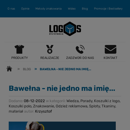
O nas
Opinie
Metody znakowania
Wideo
Blog
Promocje i Bestsellery
PRODUKTY
REALIZACJE
ZADZWOŃ DO NAS
KONTAKT
»
»
BLOG
BAWEŁNA - NIE JEDNO MA IMIĘ...
Bawełna - nie jedno ma imię...
Dodano:
08-12-2022
w kategorii:
Wiedza
,
Porady
,
Koszulki z logo
,
Koszulki polo
,
Znakowanie
,
Odzież reklamowa
,
Sploty
,
Tkaniny
,
materiał
autor:
Krzysztof